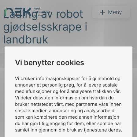
Hopp
Lading av robot
til
NEK
Meny
innhold
gjødselsskrape i
landbruk
Vi benytter cookies
Søk
Vi bruker informasjonskapsler for å gi innhold og
Til
annonser et personlig preg, for å levere sosiale
toppen
mediefunksjoner og for å analysere trafikken vår.
Vi deler dessuten informasjon om hvordan du
bruker nettstedet vårt, med partnerne våre innen
arer
sosiale medier, annonsering og analysearbeid,
Kontakt oss
som kan kombinere den med annen informasjon
arder
du har gjort tilgjengelig for dem, eller som de har
Ansatte
Bruk av Cookies
apet
samlet inn gjennom din bruk av tjenestene deres.
Kontakt
nek@nek.no