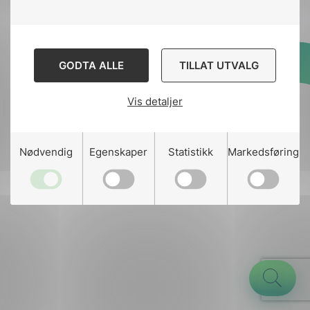
GODTA ALLE
TILLAT UTVALG
Designed and developed
by
Stem Agency
Vis detaljer
g
Nødvendig
Egenskaper
Statistikk
Markedsføring
n