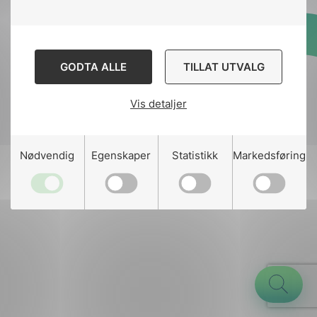
Designed and developed
GODTA ALLE
TILLAT UTVALG
by
Stem Agency
Vis detaljer
g
Nødvendig
Egenskaper
Statistikk
Markedsføring
n