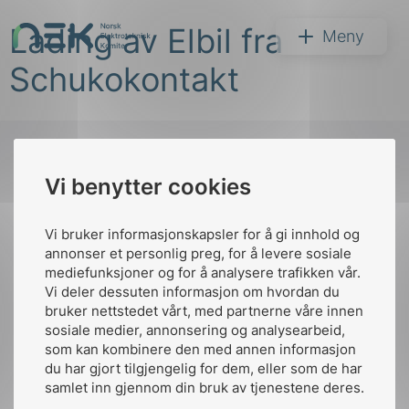
Hopp
Lading av Elbil fra
til
NEK
Meny
innhold
Schukokontakt
Vi benytter cookies
Søk
Til
toppen
Vi bruker informasjonskapsler for å gi innhold og
annonser et personlig preg, for å levere sosiale
mediefunksjoner og for å analysere trafikken vår.
Vi deler dessuten informasjon om hvordan du
Kontakt oss
bruker nettstedet vårt, med partnerne våre innen
arer
sosiale medier, annonsering og analysearbeid,
Ansatte
Bruk av Cookies
som kan kombinere den med annen informasjon
arder
Kontakt
nek@nek.no
du har gjort tilgjengelig for dem, eller som de har
apet
samlet inn gjennom din bruk av tjenestene deres.