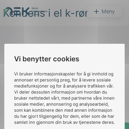
Hopp
Kondens i el k-rør
til
NEK
Meny
innhold
Til
Vi benytter cookies
Søk
toppen
Vi bruker informasjonskapsler for å gi innhold og
annonser et personlig preg, for å levere sosiale
Kontakt oss
mediefunksjoner og for å analysere trafikken vår.
Vi deler dessuten informasjon om hvordan du
Ansatte
Bruk av Cookies
bruker nettstedet vårt, med partnerne våre innen
arer
Kontakt
nek@nek.no
sosiale medier, annonsering og analysearbeid,
som kan kombinere den med annen informasjon
arder
du har gjort tilgjengelig for dem, eller som de har
apet
samlet inn gjennom din bruk av tjenestene deres.