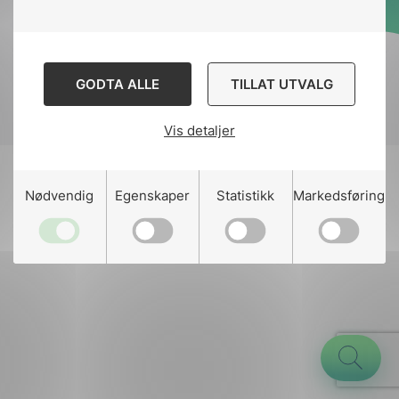
Designed and developed
by
Stem Agency
GODTA ALLE
TILLAT UTVALG
Vis detaljer
g
Nødvendig
Egenskaper
Statistikk
Markedsføring
n