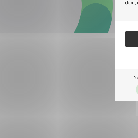
Forsvar og beredskap
dem, 
Industri og automatiseri
Norsk
English
Lavspenning
Maritime elinstallasjoner
Overføring og distribusj
Samferdsel
N
Velferdsteknologi