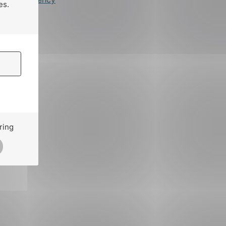
es.
ring