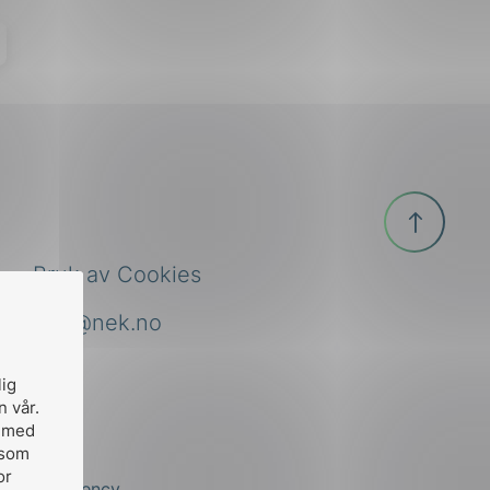
Til
toppen
Bruk av Cookies
nek@nek.no
lig
n vår.
, med
 som
or
by
Stem Agency