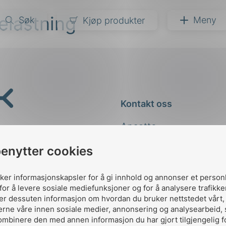
belastning
Søk
Meny
Kjøp produkter
narer
ndarder
g
Kontakt oss
ardisering
kapet
Ansatte
darder
e
Kontakt
benytter cookies
er
uker informasjonskapsler for å gi innhold og annonser et person
for å levere sosiale mediefunksjoner og for å analysere trafikke
ler dessuten informasjon om hvordan du bruker nettstedet vårt
erne våre innen sosiale medier, annonsering og analysearbeid,
ombinere den med annen informasjon du har gjort tilgjengelig f
Designed and developed 