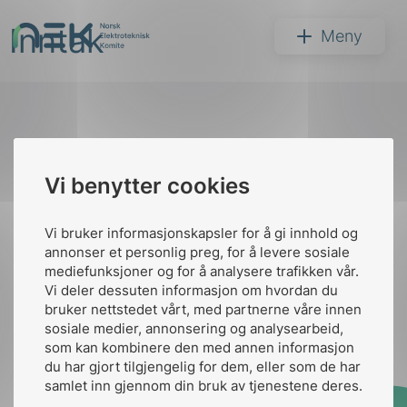
Hopp
Inntak
til
NEK
Meny
innhold
Til
Vi benytter cookies
Søk
toppen
Vi bruker informasjonskapsler for å gi innhold og
annonser et personlig preg, for å levere sosiale
Kontakt oss
mediefunksjoner og for å analysere trafikken vår.
Vi deler dessuten informasjon om hvordan du
Ansatte
Bruk av Cookies
bruker nettstedet vårt, med partnerne våre innen
arer
Kontakt
nek@nek.no
sosiale medier, annonsering og analysearbeid,
som kan kombinere den med annen informasjon
arder
du har gjort tilgjengelig for dem, eller som de har
apet
samlet inn gjennom din bruk av tjenestene deres.