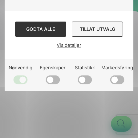
Designed and developed
by
Stem Agency
GODTA ALLE
TILLAT UTVALG
Vis detaljer
g
Nødvendig
Egenskaper
Statistikk
Markedsføring
n