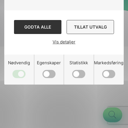
Designed and developed
by
Stem Agency
GODTA ALLE
TILLAT UTVALG
Vis detaljer
g
Nødvendig
Egenskaper
Statistikk
Markedsføring
n