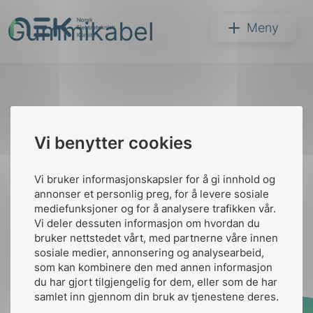
Hopp
Gummikabel
til
NEK
Meny
innhold
Til
Vi benytter cookies
Søk
toppen
Vi bruker informasjonskapsler for å gi innhold og
annonser et personlig preg, for å levere sosiale
Kontakt oss
mediefunksjoner og for å analysere trafikken vår.
Vi deler dessuten informasjon om hvordan du
Ansatte
Bruk av Cookies
bruker nettstedet vårt, med partnerne våre innen
arer
Kontakt
nek@nek.no
sosiale medier, annonsering og analysearbeid,
som kan kombinere den med annen informasjon
arder
du har gjort tilgjengelig for dem, eller som de har
apet
samlet inn gjennom din bruk av tjenestene deres.