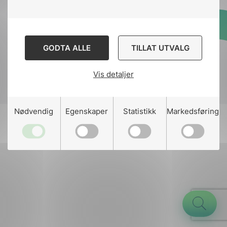
Designed and developed
GODTA ALLE
TILLAT UTVALG
by
Stem Agency
Vis detaljer
g
Nødvendig
Egenskaper
Statistikk
Markedsføring
n