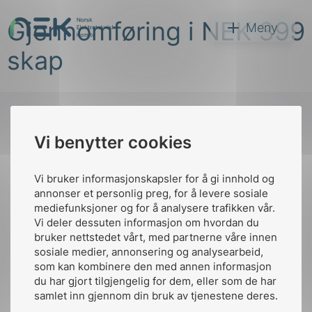
Hopp
Gjennomføring i NEK 399
til
NEK
Meny
innhold
skap
Vi benytter cookies
Søk
Til
toppen
Vi bruker informasjonskapsler for å gi innhold og
annonser et personlig preg, for å levere sosiale
mediefunksjoner og for å analysere trafikken vår.
Vi deler dessuten informasjon om hvordan du
Kontakt oss
bruker nettstedet vårt, med partnerne våre innen
arer
sosiale medier, annonsering og analysearbeid,
Ansatte
Bruk av Cookies
som kan kombinere den med annen informasjon
arder
Kontakt
nek@nek.no
du har gjort tilgjengelig for dem, eller som de har
apet
samlet inn gjennom din bruk av tjenestene deres.