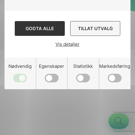
Designed and developed
by
Stem Agency
GODTA ALLE
TILLAT UTVALG
Vis detaljer
g
Nødvendig
Egenskaper
Statistikk
Markedsføring
n