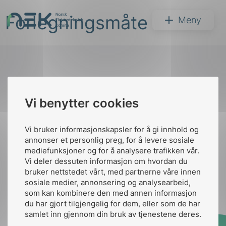
Hopp
Forlegningsmåte
til
NEK
Meny
innhold
Til
Vi benytter cookies
Søk
toppen
Vi bruker informasjonskapsler for å gi innhold og
annonser et personlig preg, for å levere sosiale
Kontakt oss
mediefunksjoner og for å analysere trafikken vår.
Vi deler dessuten informasjon om hvordan du
Ansatte
Bruk av Cookies
bruker nettstedet vårt, med partnerne våre innen
arer
Kontakt
nek@nek.no
sosiale medier, annonsering og analysearbeid,
som kan kombinere den med annen informasjon
arder
du har gjort tilgjengelig for dem, eller som de har
apet
samlet inn gjennom din bruk av tjenestene deres.