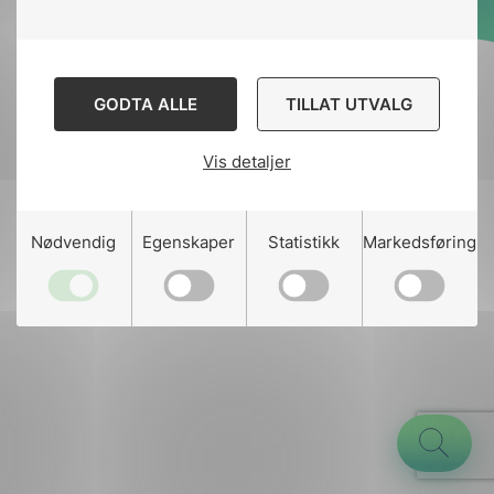
Designed and developed
by
Stem Agency
GODTA ALLE
TILLAT UTVALG
Vis detaljer
g
Nødvendig
Egenskaper
Statistikk
Markedsføring
n