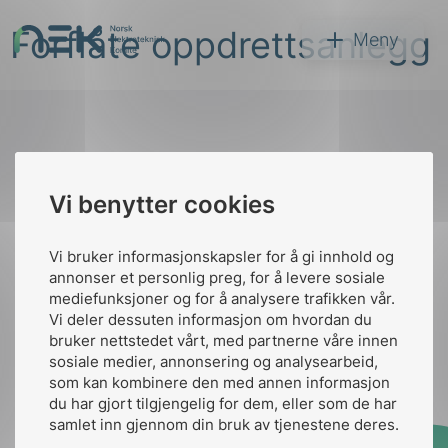
Hopp
Forflåte oppdrettsanlegg
til
NEK
Meny
innhold
Til
Vi benytter cookies
Søk
toppen
Vi bruker informasjonskapsler for å gi innhold og
annonser et personlig preg, for å levere sosiale
Kontakt oss
mediefunksjoner og for å analysere trafikken vår.
Vi deler dessuten informasjon om hvordan du
Ansatte
Bruk av Cookies
bruker nettstedet vårt, med partnerne våre innen
arer
Kontakt
nek@nek.no
sosiale medier, annonsering og analysearbeid,
som kan kombinere den med annen informasjon
arder
du har gjort tilgjengelig for dem, eller som de har
apet
samlet inn gjennom din bruk av tjenestene deres.