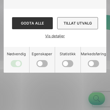
GODTA ALLE
TILLAT UTVALG
Designed and developed
by
Stem Agency
Vis detaljer
g
Nødvendig
Egenskaper
Statistikk
Markedsføring
n