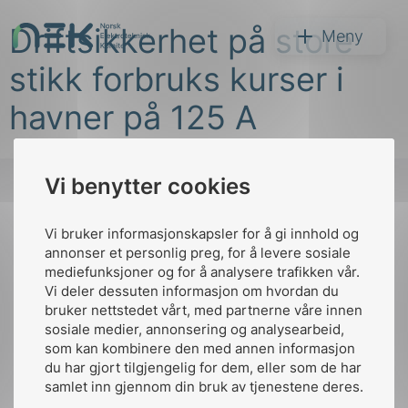
Hopp
Driftsikkerhet på store
til
NEK
Meny
innhold
stikk forbruks kurser i
havner på 125 A
Vi benytter cookies
Søk
Vi bruker informasjonskapsler for å gi innhold og
Til
annonser et personlig preg, for å levere sosiale
toppen
mediefunksjoner og for å analysere trafikken vår.
Vi deler dessuten informasjon om hvordan du
bruker nettstedet vårt, med partnerne våre innen
arer
sosiale medier, annonsering og analysearbeid,
Kontakt oss
som kan kombinere den med annen informasjon
arder
du har gjort tilgjengelig for dem, eller som de har
Ansatte
Bruk av Cookies
apet
samlet inn gjennom din bruk av tjenestene deres.
Kontakt
nek@nek.no