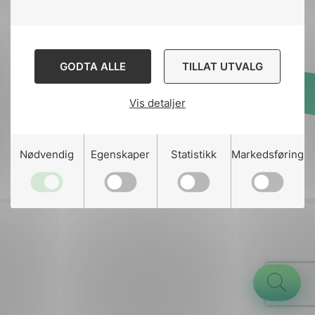
Kontakt
nek@nek.no
GODTA ALLE
TILLAT UTVALG
Vis detaljer
Designed and developed
by
Stem Agency
g
Nødvendig
Egenskaper
Statistikk
Markedsføring
n