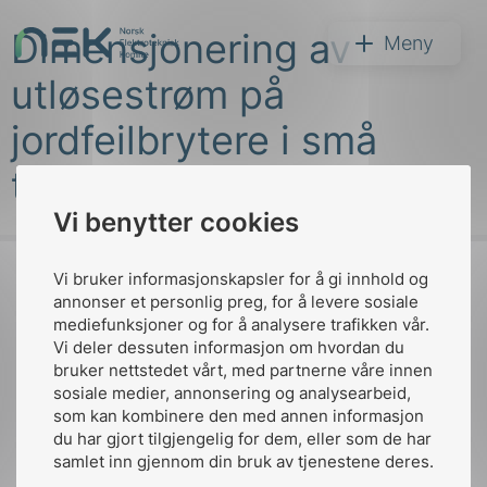
Hopp
Dimensjonering av
til
NEK
Meny
innhold
utløsestrøm på
jordfeilbrytere i små
trafokretser.
Vi benytter cookies
Søk
Vi bruker informasjonskapsler for å gi innhold og
annonser et personlig preg, for å levere sosiale
mediefunksjoner og for å analysere trafikken vår.
Til
Vi deler dessuten informasjon om hvordan du
toppen
bruker nettstedet vårt, med partnerne våre innen
arer
sosiale medier, annonsering og analysearbeid,
som kan kombinere den med annen informasjon
arder
du har gjort tilgjengelig for dem, eller som de har
Kontakt oss
apet
samlet inn gjennom din bruk av tjenestene deres.
Ansatte
Bruk av Cookies