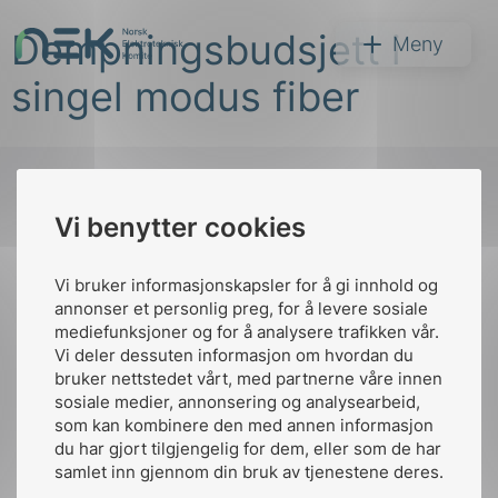
Hopp
Dempningsbudsjett i
til
NEK
Meny
innhold
singel modus fiber
Vi benytter cookies
Søk
Til
toppen
Vi bruker informasjonskapsler for å gi innhold og
annonser et personlig preg, for å levere sosiale
mediefunksjoner og for å analysere trafikken vår.
Vi deler dessuten informasjon om hvordan du
Kontakt oss
bruker nettstedet vårt, med partnerne våre innen
arer
sosiale medier, annonsering og analysearbeid,
Ansatte
Bruk av Cookies
som kan kombinere den med annen informasjon
arder
Kontakt
nek@nek.no
du har gjort tilgjengelig for dem, eller som de har
apet
samlet inn gjennom din bruk av tjenestene deres.