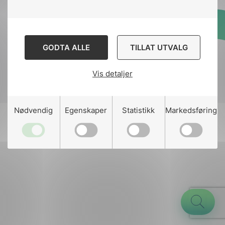
Designed and developed
GODTA ALLE
TILLAT UTVALG
by
Stem Agency
Vis detaljer
g
Nødvendig
Egenskaper
Statistikk
Markedsføring
n