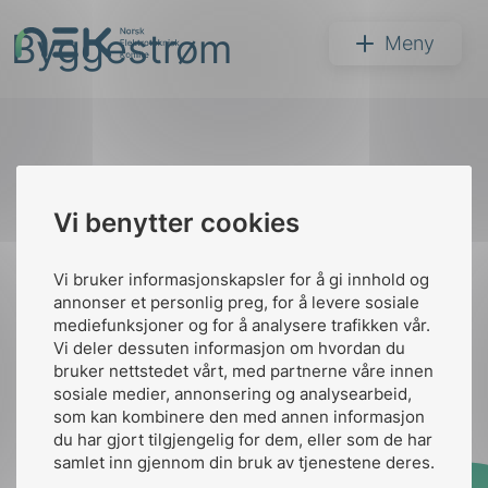
Hopp
Byggestrøm
til
NEK
Meny
innhold
Til
Vi benytter cookies
Søk
toppen
Vi bruker informasjonskapsler for å gi innhold og
annonser et personlig preg, for å levere sosiale
Kontakt oss
mediefunksjoner og for å analysere trafikken vår.
Vi deler dessuten informasjon om hvordan du
Ansatte
Bruk av Cookies
bruker nettstedet vårt, med partnerne våre innen
arer
Kontakt
nek@nek.no
sosiale medier, annonsering og analysearbeid,
som kan kombinere den med annen informasjon
arder
du har gjort tilgjengelig for dem, eller som de har
apet
samlet inn gjennom din bruk av tjenestene deres.