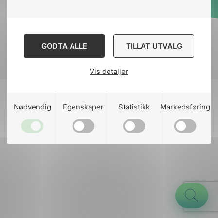
Designed and developed
by
Stem Agency
GODTA ALLE
TILLAT UTVALG
Vis detaljer
g
Nødvendig
Egenskaper
Statistikk
Markedsføring
n