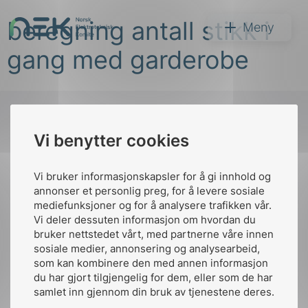
Hopp
beregning antall stikk i
til
NEK
Meny
innhold
gang med garderobe
Vi benytter cookies
Søk
Til
toppen
Vi bruker informasjonskapsler for å gi innhold og
annonser et personlig preg, for å levere sosiale
mediefunksjoner og for å analysere trafikken vår.
Vi deler dessuten informasjon om hvordan du
Kontakt oss
bruker nettstedet vårt, med partnerne våre innen
arer
sosiale medier, annonsering og analysearbeid,
Ansatte
Bruk av Cookies
som kan kombinere den med annen informasjon
arder
Kontakt
nek@nek.no
du har gjort tilgjengelig for dem, eller som de har
apet
samlet inn gjennom din bruk av tjenestene deres.