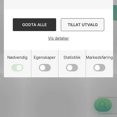
Designed and developed
GODTA ALLE
TILLAT UTVALG
by
Stem Agency
Vis detaljer
g
Nødvendig
Egenskaper
Statistikk
Markedsføring
n