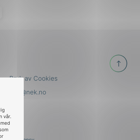
Til
toppen
Bruk av Cookies
nek@nek.no
lig
n vår.
, med
 som
or
by
Stem Agency