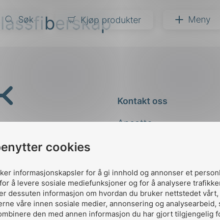
lassfiberskap
Søk
Meny
Kjøp produkter
narer
ndarder
g
Kontakt oss
ardisering
kapet
Ansatte
darder
e
Kontakt
benytter cookies
er
uker informasjonskapsler for å gi innhold og annonser et person
for å levere sosiale mediefunksjoner og for å analysere trafikke
ler dessuten informasjon om hvordan du bruker nettstedet vårt
erne våre innen sosiale medier, annonsering og analysearbeid,
ombinere den med annen informasjon du har gjort tilgjengelig f
Designed and developed 