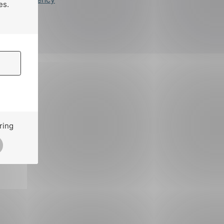
es.
ring