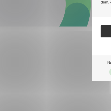
Forsvar og beredskap
dem, 
Industri og automatiseri
Norsk
English
Lavspenning
Maritime elinstallasjoner
Overføring og distribusj
Samferdsel
N
Velferdsteknologi