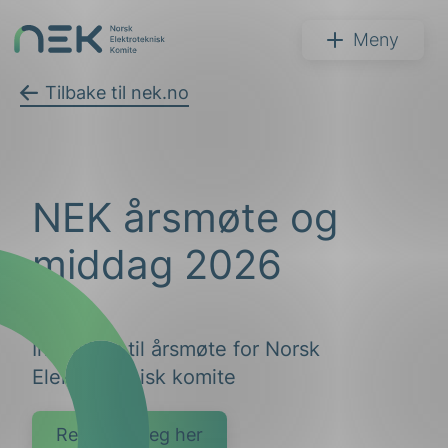
Hopp
til
NEK
Meny
innhold
Tilbake til nek.no
Søk
NEK årsmøte og
middag 2026
Innkalling til årsmøte for Norsk
arer
Elektroteknisk komite
arder
apet
Registrer deg her