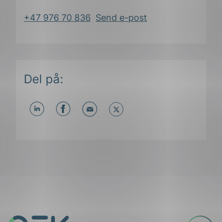
+47 976 70 836
Send e-post
Del på:
Del
Del
Del
påLinkedIn
påFacebook
påMail