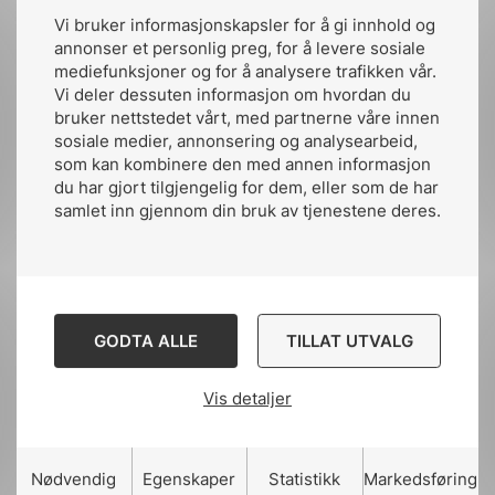
Vi bruker informasjonskapsler for å gi innhold og
annonser et personlig preg, for å levere sosiale
2. Lokal energi, lagring og
Åpne tre
mediefunksjoner og for å analysere trafikken vår.
Håkon Rem, Nemko
fleksibilitet
Vi deler dessuten informasjon om hvordan du
bruker nettstedet vårt, med partnerne våre innen
NEKs styreleder
Håkon Rem
redegjør om NEKs
sosiale medier, annonsering og analysearbeid,
virksomhet i 2025. Rem vil redegjøre om nok et
som kan kombinere den med annen informasjon
3. IEC Young
Åpne tre
du har gjort tilgjengelig for dem, eller som de har
godt år i NEK, hvor standardiseringsarbeidet og
Professionals
samlet inn gjennom din bruk av tjenestene deres.
arbeidet med utbredelse av standarder er styrket.
Styret viser også til «NEKs årsrapport for 2025»
4. Høydepunkter fra
Åpne tre
(som vil bli tilgjengelig på NEKs nettside før
standardiseringsarbeidet i 2025
årsmøtet). Årsmeldingen gir ytterlig detaljer om
GODTA ALLE
TILLAT UTVALG
året som har gått.
Vis detaljer
Nødvendig
Egenskaper
Statistikk
Markedsføring