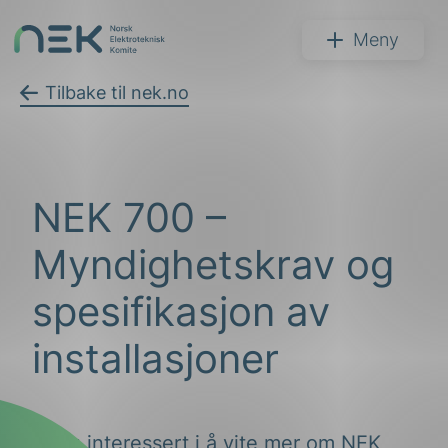
Hopp
til
NEK
Meny
innhold
Tilbake til nek.no
Søk
NEK 700 –
Myndighetskrav og
spesifikasjon av
installasjoner
arer
arder
apet
Er du interessert i å vite mer om NEK