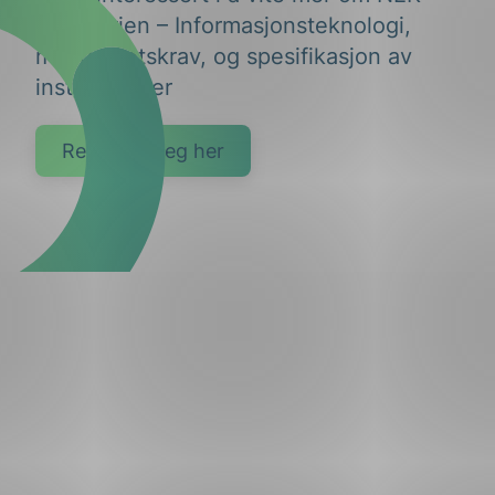
700-serien – Informasjonsteknologi,
myndighetskrav, og spesifikasjon av
installasjoner
Registrer deg her
g
n