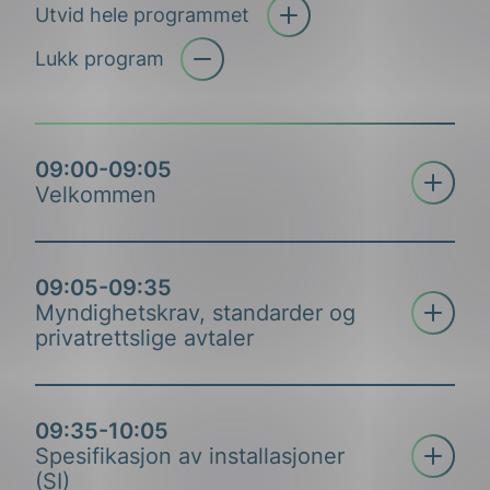
Utvid hele programmet
Åpne trekkspill
Lukk program
09:00-09:05
Åpne tre
Velkommen
Fagsjef ekom, alarmsystemer, IoT, NEK
09:05-09:35
Åpne tre
Sigmund Eng
Myndighetskrav, standarder og
privatrettslige avtaler
Kort introduksjon til
NEK og
temaet NEK 700
.
09:35-10:05
Åpne tre
Spesifikasjon av installasjoner
(SI)