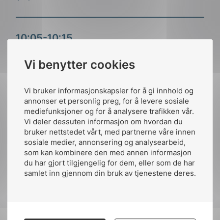
10:05-10:15
Kaffepause
Sjefsingeniør, Nkom
Vi benytter cookies
Svein Roar Jonsmyr
10:15-10:45
Vi bruker informasjonskapsler for å gi innhold og
Åpne tre
Power over Ethernet
annonser et personlig preg, for å levere sosiale
Hvordan er sammenhengen mellom regelverk,
mediefunksjoner og for å analysere trafikken vår.
(PoE)
standarder og privatrettslige
avtaler?
Vi deler dessuten informasjon om hvordan du
bruker nettstedet vårt, med partnerne våre innen
sosiale medier, annonsering og analysearbeid,
Hvem har ansvaret for at regelverket
som kan kombinere den med annen informasjon
10:45-11:00
Åpne tre
tilfredsstilles, og hvordan passer s
tandarder som
du har gjort tilgjengelig for dem, eller som de har
Avslutning
NEK 700-serien inn?
samlet inn gjennom din bruk av tjenestene deres.
Lanse AS
Hvordan skal
installatør forholde seg til utbygger
Fagsjef ekom, alarmsystemer, IoT, NEK
Espen Øien
og kunde?
Sigmund Eng