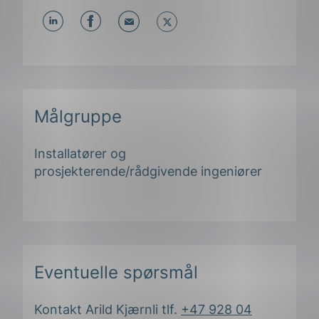
Del
Del
Del
påLinkedIn
påFacebook
påMail
Målgruppe
Installatører og
prosjekterende/rådgivende ingeniører
Eventuelle spørsmål
Kontakt Arild Kjærnli tlf.
+47 928 04