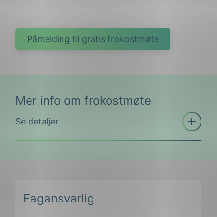
Påmelding til gratis frokostmøte
Mer info om frokostmøte
Åpne
Se detaljer
trekkspill
Menon Economics har i studien undersøkt
praksis i åtte norske etater. På bakgrunn av
denne undersøkelsen er det relevant å
Fagansvarlig
spørre: