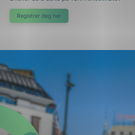
Registrer deg her
g
n