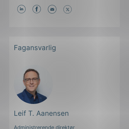
Del
Del
Del
påLinkedIn
påFacebook
påMail
Fagansvarlig
Leif T. Aanensen
ing
Administrerende direktør