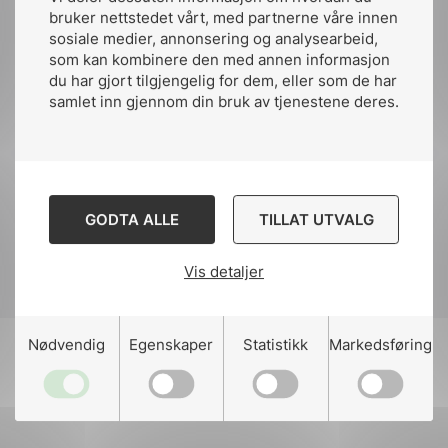
standardisering til å skrive
bruker nettstedet vårt, med partnerne våre innen
bedre og enklere regelverk?
sosiale medier, annonsering og analysearbeid,
som kan kombinere den med annen informasjon
du har gjort tilgjengelig for dem, eller som de har
samlet inn gjennom din bruk av tjenestene deres.
Veien videre
Dag Aarnes, sekretariatsleder i
Regelrådet
Marit Brandtsegg, direktør myndighet
og regelverk i Statens Vegvesen
12:00
Sigve Knudsen, direktør for juss og
GODTA ALLE
TILLAT UTVALG
Avslutning
rammevilkår i Petroleumstilsynet
Vis detaljer
Nødvendig
Egenskaper
Statistikk
Markedsføring
Registering