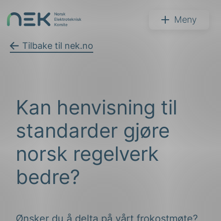
Hopp
til
NEK
Meny
innhold
Tilbake til nek.no
Søk
Kan henvisning til
standarder gjøre
norsk regelverk
bedre?
arer
arder
apet
Ønsker du å delta på vårt frokostmøte?