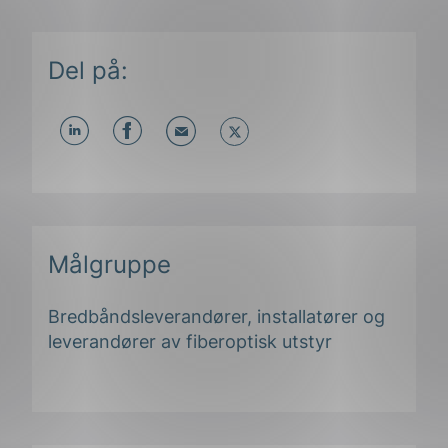
Del på:
Del
Del
Del
påLinkedIn
påFacebook
påMail
Målgruppe
Bredbåndsleverandører, installatører og
leverandører av fiberoptisk utstyr