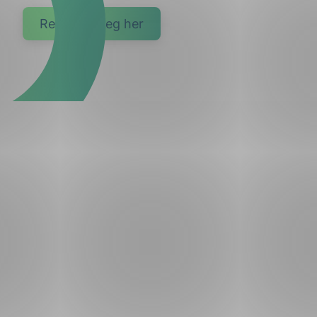
Registrer deg her
g
n