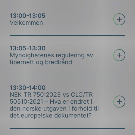
13:00-13:05
Åpne tre
Velkommen
Fagsjef ekom, alarmsystemer, IoT, NEK
13:05-13:30
Åpne tre
Sigmund Eng
Myndighetenes regulering av
fibernett og bredbånd
En kort introduksjon til
NEK og
prosessene i
standardisering
sarbeid
et
.
Hva er
bakgrunnen
for
NEK TR 750
?
13:30-14:00
NEK TR 750:2023 vs CLC/TR
Åpne tre
50510:2021 – Hva er endret i
den norske utgaven i forhold til
det europeiske dokumentet?