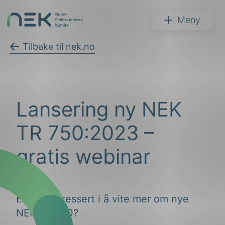
Hopp
til
NEK
Meny
innhold
Tilbake til nek.no
Søk
Lansering ny NEK
TR 750:2023 –
gratis webinar
arer
arder
Er du interessert i å vite mer om nye
NEK TR 750?
apet