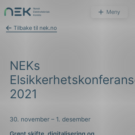
Hopp
til
NEK
Meny
innhold
Tilbake til nek.no
Søk
NEKs
Elsikkerhetskonferan
2021
arer
arder
30. november – 1. desember
apet
Grønt skifte, digitalisering og