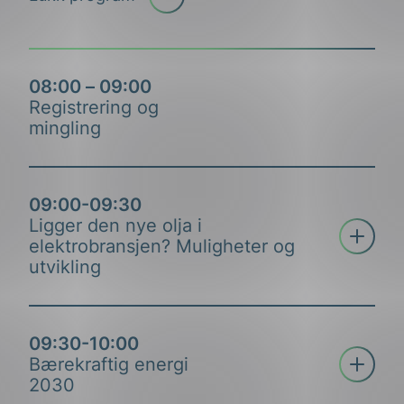
08:00 – 09:00
Registrering og
mingling
09:00-09:30
Ligger den nye olja i
Åpne tre
elektrobransjen? Muligheter og
utvikling
09:30-10:00
Ove Guttormsen
Åpne tre
Bærekraftig energi
2030
Direktør i Nelfo, Ove Guttormsen, forteller om