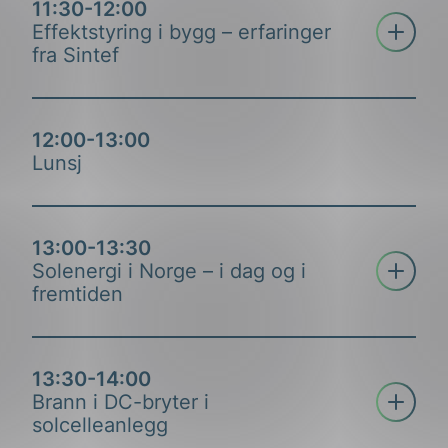
11:30-12:00
forteller.
Åpne tre
Effektstyring i bygg – erfaringer
fra Sintef
12:00-13:00
Lunsj
13:00-13:30
Åpne tre
Solenergi i Norge – i dag og i
fremtiden
Janne Aas-Jakobsen
Vi har lenge hørt snakk om selvkjørende biler, men
13:30-14:00
når kommer egentlig den selvprosjekterende
Åpne tre
Brann i DC-bryter i
ingeniøren? Hvilken rolle vil standarder, normer og
solcelleanlegg
spesifikasjoner få når vi skal bruke kunstig