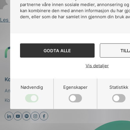
partnerne våre innen sosiale medier, annonsering og
Marianne Krosby
Publisert 28.11.2022
kan kombinere den med annen informasjon du har gjort
dem, eller som de har samlet inn gjennom din bruk av
Les innlegg
Til
GODTA ALLE
TIL
toppen
Vis detaljer
Kontakt oss
Nødvendig
Egenskaper
Statistikk
Ansatte
Bruk av Cookies
Kontakt
nek@nek.no