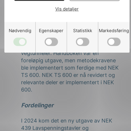
I 2022 ble den tekniske spesifikasjonen
Vis detaljer
NEK TS 600 utgitt som et supplement til
NEK 600:2021. Denne tekniske
Nødvendig
Egenskaper
Statistikk
Markedsføring
spesifikasjonen erstatter
Vegdirektoratets håndbok V630
Elektroveileder – Nødstrømsforsyning i
vegtunneler. Håndboken var en
foreløpig utgave, men metodekravene
ble implementert som ferdige med NEK
TS 600. NEK TS 600 er nå revidert og
relevante deler er implementert i NEK
600.
Fordelinger
I 2024 kom det en ny utgave av NEK
439 Lavspenningstavler og