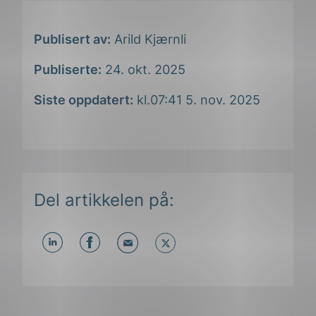
Publisert av:
Arild Kjærnli
Publiserte:
24. okt. 2025
Siste oppdatert:
kl.07:41 5. nov. 2025
Del artikkelen på:
ing
Del
Del
Del
påLinkedIn
påFacebook
påMail