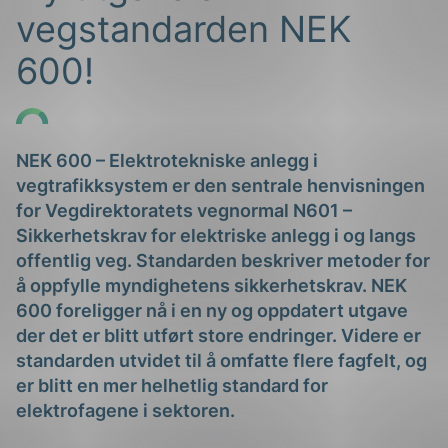
vegstandarden NEK
600!
NEK 600 –
Elektrotekniske anlegg i
vegtrafikks
ystem
er den sentrale henvisningen
g
for Ve
g
direktoratets vegnormal N601 –
Sikkerhetskrav for elektriske anlegg i og langs
offentlig veg. Sta
n
darden beskriver
metode
r
for
å oppfylle myndighetens sikkerhetskrav. NEK
n
600 foreligger nå i
en
ny
og
oppdatert
utgave
der det er blitt utført
store endringer. Videre er
standarden utvidet til
å omfatte
flere fagfelt, og
er
blitt en mer helhetlig standard for
elektrofagene i s
ektoren
.