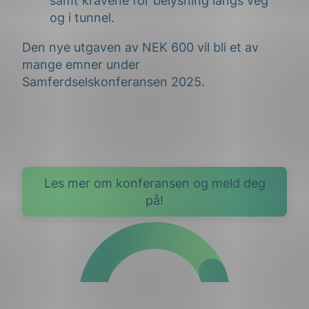
samt kravene for belysning langs veg
og
i tunnel.
Den nye utgaven av NEK 600 vil bli et av
mange emner under
Samferdselskonferansen 2025.
Les mer om konferansen og meld deg
på!