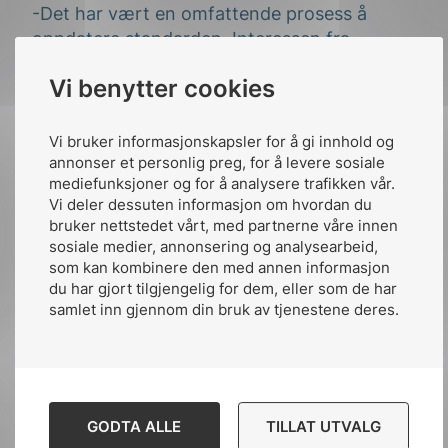
-Det har vært en omfattende prosess å
oppdatere standarden. Interessen fra
bransjen er høy og standardiseringskomiteen
Vi benytter cookies
NK 300 har hatt svært mange forslag å
behandle. Godt at vi er mange dyktige
fagfolk i komiteen vår, fortsetter Gjesdal.
Vi bruker informasjonskapsler for å gi innhold og
annonser et personlig preg, for å levere sosiale
mediefunksjoner og for å analysere trafikken vår.
Hva er nytt i NEK 600:2025
Vi deler dessuten informasjon om hvordan du
bruker nettstedet vårt, med partnerne våre innen
sosiale medier, annonsering og analysearbeid,
Hele standarden har vært gjennom en
som kan kombinere den med annen informasjon
revisjon hvor alle eksisterende krav, nye krav
du har gjort tilgjengelig for dem, eller som de har
og kommentarer fra høringsprosessen er
samlet inn gjennom din bruk av tjenestene deres.
vurdert av NK 300. Samtidig har det også
blitt gjort en oppdatering av tegninger og
bilder i standarden.
Nødstrøm
GODTA ALLE
TILLAT UTVALG