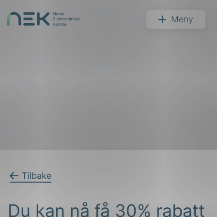
Hopp
til
NEK
Meny
innhold
Søk
arer
Tilbake
arder
Du kan nå få 30% rabatt
apet