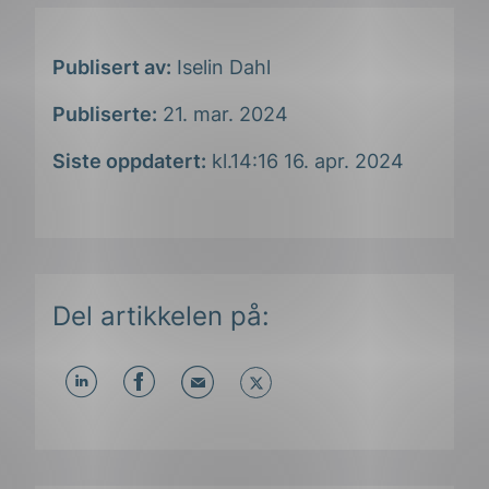
Publisert av:
Iselin Dahl
Publiserte:
21. mar. 2024
Siste oppdatert:
kl.14:16 16. apr. 2024
Del artikkelen på:
Del
Del
Del
påLinkedIn
påFacebook
påMail