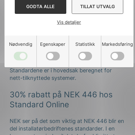
GODTA ALLE
TILLAT UTVALG
NEK IEC 62446 serien består av flere deler,
som totalt sett gir beskriver hvordan
Vis detaljer
dokumentasjon skal utformes, hvordan
idriftsettelsestester skal utføres og
anbefalinger for preventivt, korrigerende og
Nødvendig
Egenskaper
Statistikk
Markedsføring
ytelsesbaserte vedlikehold. Dette bidrar til
mer effektive og trygge anlegg, noe som er
ønskelig både for eier og arbeider.
Standardene er i hovedsak beregnet for
nett-tilknyttede systemer.
30% rabatt på NEK 446 hos
Standard Online
NEK ser på det som viktig at NEK 446 blir en
del installatørbedriftenes standarder. I en