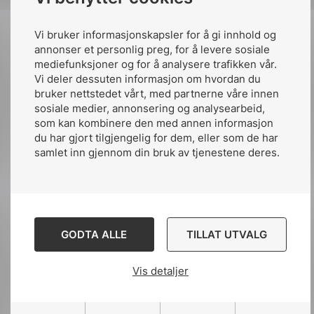
Tolkninger av standard
Vi bruker informasjonskapsler for å gi innhold og
annonser et personlig preg, for å levere sosiale
mediefunksjoner og for å analysere trafikken vår.
I noen tilfeller er en problemstilling
Vi deler dessuten informasjon om hvordan du
krevende å svare på. I slike tilfeller
bruker nettstedet vårt, med partnerne våre innen
henvises saken til behandling i plenum.
sosiale medier, annonsering og analysearbeid,
som kan kombinere den med annen informasjon
Det krever ofte en gjennomgående
du har gjort tilgjengelig for dem, eller som de har
diskusjon i komiteen for å komme fram
samlet inn gjennom din bruk av tjenestene deres.
til enighet. På bakgrunn av diskusjonene
utarbeides det en tolkning, som hele
komiteen stiller seg bak. Tolkningen
publiseres på nek.no.
GODTA ALLE
TILLAT UTVALG
NEKs internettside
Vis detaljer
NEKs internettside er en viktig kanal for å gi
informasjon om standarder og