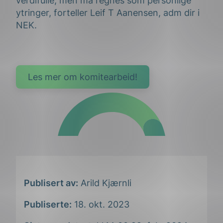
verdifulle, men må regnes som personlige
ytringer, forteller Leif T Aanensen, adm dir i
NEK.
Les mer om komitearbeid!
Publisert av:
Arild Kjærnli
Publiserte:
18. okt. 2023