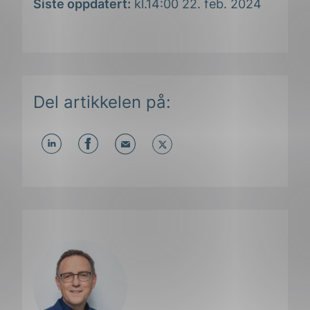
Siste oppdatert:
kl.14:00 22. feb. 2024
Del artikkelen på:
Del
Del
Del
påLinkedIn
påFacebook
påMail