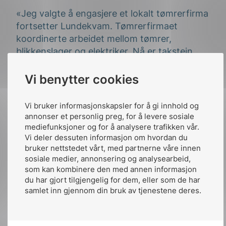
«Jeg valgte å engasjere et lokalt tømrerfirma
fortsetter Lundekvam. Tømrerfirmaet
koordinerte arbeidet mellom tømrer,
blikkenslager og elektriker. Nå er takstein
skiftet, og det er lagt nytt blekk og bly der
det var behov. Taket bør nå holde like lenge
Vi benytter cookies
som solcellene.»
Vi bruker informasjonskapsler for å gi innhold og
Standard sikrer at man
annonser et personlig preg, for å levere sosiale
mediefunksjoner og for å analysere trafikken vår.
overholder lovverk
Vi deler dessuten informasjon om hvordan du
bruker nettstedet vårt, med partnerne våre innen
I Norge er det et strengt lovverk for
sosiale medier, annonsering og analysearbeid,
som kan kombinere den med annen informasjon
installasjon av solcelleanlegg og andre
du har gjort tilgjengelig for dem, eller som de har
elektriske installasjoner. Dette er regulert
samlet inn gjennom din bruk av tjenestene deres.
gjennom bestemmelsene i Forskrift om
elektriske lavspenningsanlegg (FEL).NEK
400 er en norsk standard som omhandler