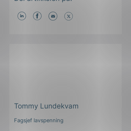
Del
Del
Del
påLinkedIn
påFacebook
påMail
ing
Tommy Lundekvam
Fagsjef lavspenning