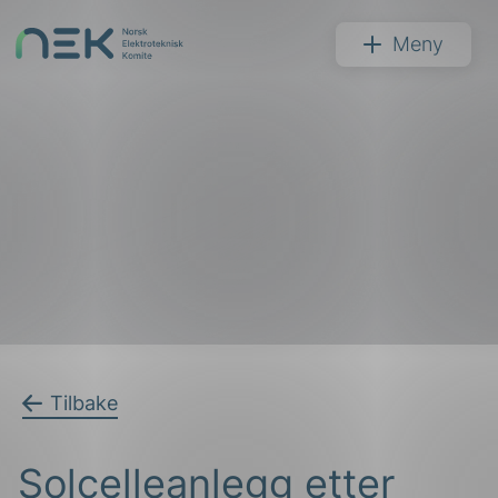
Hopp
til
NEK
Meny
innhold
Søk
arer
Tilbake
arder
Solcelleanlegg etter
apet