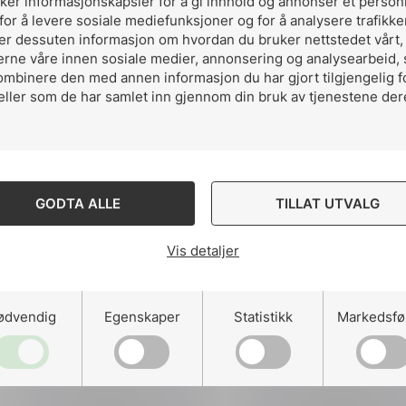
uker informasjonskapsler for å gi innhold og annonser et person
for å levere sosiale mediefunksjoner og for å analysere trafikke
grad en oversettelse av EN 50341 fra engelsk til nors
ler dessuten informasjon om hvordan du bruker nettstedet vårt
 bydd på enkelte misforståelser av kravene. En gje
erne våre innen sosiale medier, annonsering og analysearbeid,
ombinere den med annen informasjon du har gjort tilgjengelig f
 at kravene blir mer presise vil skje i revisjonen. Også
eller som de har samlet inn gjennom din bruk av tjenestene der
ene til engelsk vil gjennomgås på nytt.
kravene blir presist oversatt slik at vi unngår misforst
 flyt av arbeidskraft i Europa og anbudsinnbydelser går 
a kan være et misforhold mellom norske og europeisk
GODTA ALLE
TILLAT UTVALG
 mildt sagt problematisk. Komiteen legger derfor sto
 mellom europeisk og NEK standard, fortsetter Fager
Vis detaljer
ger i NEK 445
ødvendig
Egenskaper
Statistikk
Markedsfø
 ta seg alle figurer og tabeller slik at de gjenspeiler 
ersettelse. Det vil samme vil gjelde alle veiledninger,
avene i EN 50341 og de norske normative avvikene.