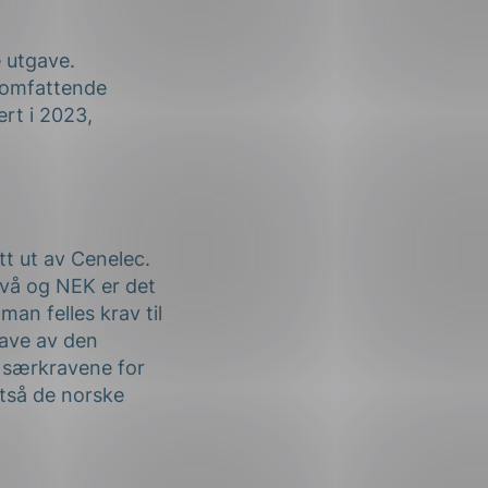
e utgave.
t omfattende
ert i 2023,
t ut av Cenelec.
ivå og NEK er det
n felles krav til
gave av den
e særkravene for
ltså de norske