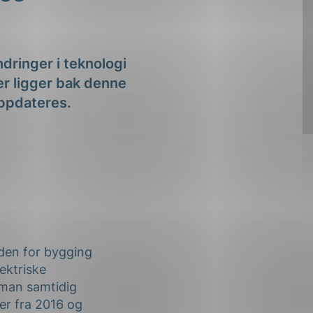
dringer i teknologi
er ligger bak denne
oppdateres.
den for bygging
lektriske
 man samtidig
er fra 2016 og