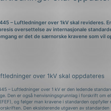
ng
45 – Luftledninger over 1kV skal revideres. En
resis oversettelse av internasjonale standard
e omgang er det de særnorske kravene som vil 
on
ftledninger over 1kV skal oppdateres
5 – Luftledninger over 1 kV er den ledende standar
orge. Den er også henvisningsgrunnlag i forskrift om e
(FEF), og følger man kravene i standarden oppfyller
orskriften. Den eksisterende utgaven av standarden 