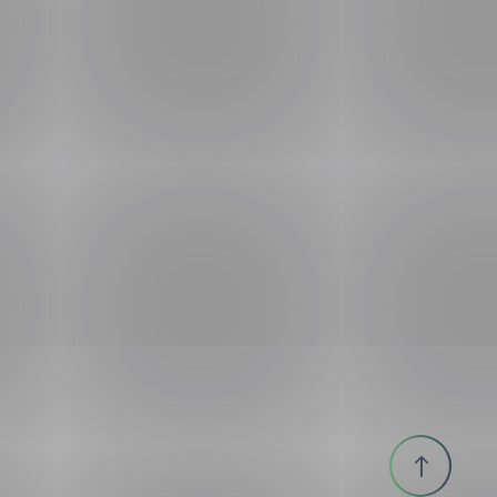
Til
toppen