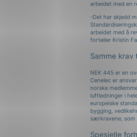
arbeidet med en r
-Det har skjedd my
Standardiseringsk
arbeidet med å rev
forteller Kristin F
Samme krav ti
NEK 445 er en ove
Cenelec er ansvarl
norske medlemmet 
luftledninger i he
europeiske standa
bygging, vedlikeho
særkravene, som 
Spesielle for