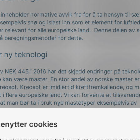
nneholder normative avvik fra for å ta hensyn til sæ
mpelvis snø og islast inn som et element for luftled
er relevant for alle europeiske land. Denne delen av
å beregningsmetoder for dette.
 ny teknologi
av NEK 445 i 2016 har det skjedd endringer på teknol
 kan være master. En stor andel av norske master er
eosot. Kreosot er imidlertid kreftfremkallende, og 
 i flere europeiske land. Vi kan forvente at tilsvarende
 at man bør ta i bruk nye mastetyper eksempelvis av
er. I den nye utgaven av NEK 445 vil en oppdatering 
turlig endring.
benytter cookies
ttelse