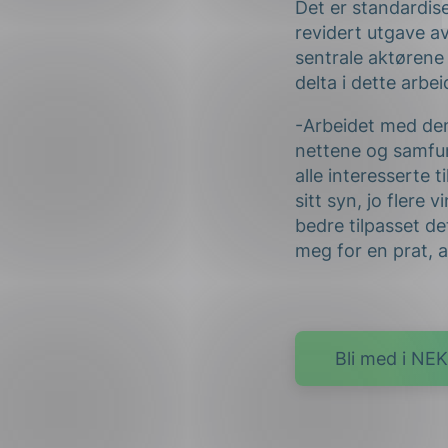
Det er standardis
revidert utgave a
sentrale aktørene 
delta i dette arbei
-Arbeidet med den
nettene og samfun
alle interesserte 
sitt syn, jo flere 
bedre tilpasset de
meg for en prat, av
Bli med i NEK