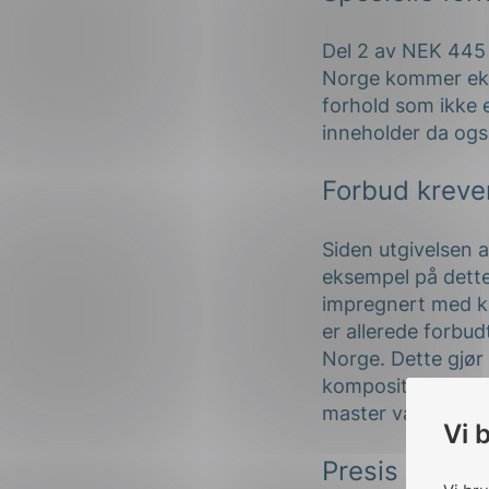
Del 2 av NEK 445 i
Norge kommer ekse
forhold som ikke 
inneholder da ogs
Forbud krever
Siden utgivelsen 
eksempel på dette
impregnert med kr
er allerede forbudt
Norge. Dette gjør
komposittmaterial
master være en na
Vi 
Presis overse