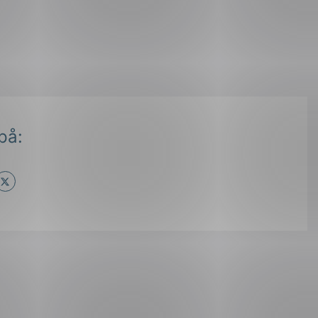
på:
ok
il