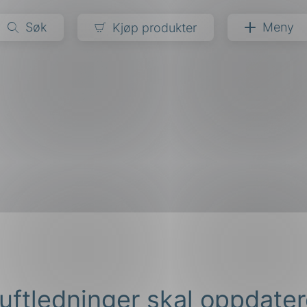
Søk
Meny
Kjøp produkter
narer
ndarder
g
ardisering
kapet
darder
e
er
 luftledninger skal oppdate