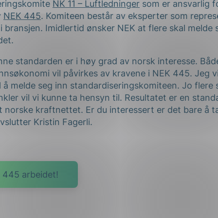
eringskomite
NK 11 – Luftledninger
som er ansvarlig f
v
NEK 445
. Komiteen består av eksperter som repres
i bransjen. Imidlertid ønsker NEK at flere skal melde s
det.
ne standarden er i høy grad av norsk interesse. Både
nsøkonomi vil påvirkes av kravene i NEK 445. Jeg vil
til å melde seg inn standardiseringskomiteen. Jo flere
vinkler vil vi kunne ta hensyn til. Resultatet er en sta
t norske kraftnettet. Er du interessert er det bare å
slutter Kristin Fagerli.
 445 arbeidet!