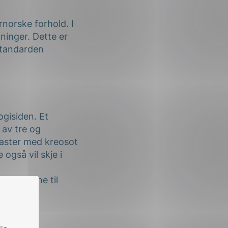
rnorske forhold. I
ninger. Dette er
 standarden
ogisiden. Et
 av tre og
master med kreosot
 også vil skje i
av kravene til