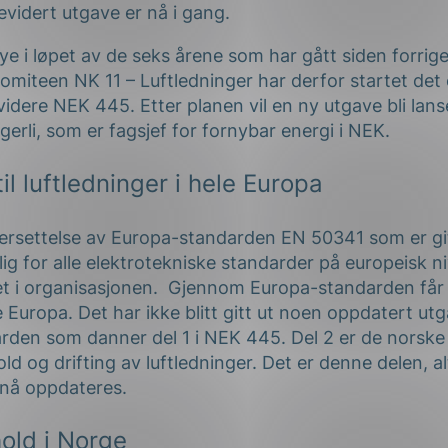
evidert utgave er nå i gang.
e i løpet av de seks årene som har gått siden forrig
omiteen NK 11 – Luftledninger har derfor startet de
idere NEK 445. Etter planen vil en ny utgave bli lans
agerli, som er fagsjef for fornybar energi i NEK.
l luftledninger i hele Europa
rsettelse av Europa-standarden EN 50341 som er git
ig for alle elektrotekniske standarder på europeisk n
i organisasjonen. Gjennom Europa-standarden får ma
le Europa. Det har ikke blitt gitt ut noen oppdatert ut
rden som danner del 1 i NEK 445. Del 2 er de norsk
ld og drifting av luftledninger. Det er denne delen, a
nå oppdateres.
hold i Norge