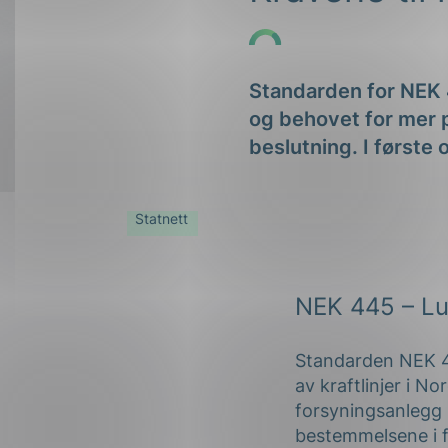
Forsvar og beredskap
Industri og automatiseri
Standarden for NEK 4
Norsk
English
Lavspenning
og behovet for mer p
Maritime elinstallasjoner
beslutning. I først
Overføring og distribusj
Statnett
Samferdsel
Velferdsteknologi
NEK 445 – Lu
Standarden NEK 44
av kraftlinjer i N
forsyningsanlegg 
bestemmelsene i f