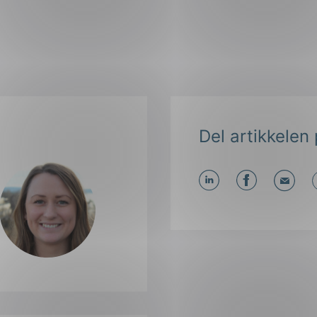
Del artikkelen 
Del
Del
Del
påLinkedIn
påFacebo
påMa