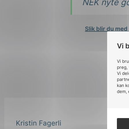
NEK nyte go
Slik blir du med
Vi 
Vi br
preg, 
Vi de
partn
kan k
dem, 
Kristin Fagerli