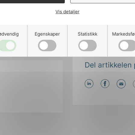
Publiserte:
8. mar.
Vis detaljer
Siste oppdatert:
kl.
ødvendig
Egenskaper
Statistikk
Markedsfø
Del artikkelen 
Del
Del
Del
påLinkedIn
påFacebo
påMa