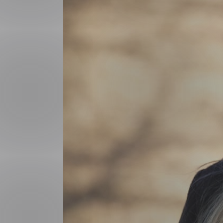
Forsvar og beredskap
Industri og automatiseri
Norsk
English
Lavspenning
Maritime elinstallasjoner
Overføring og distribusj
Samferdsel
Velferdsteknologi