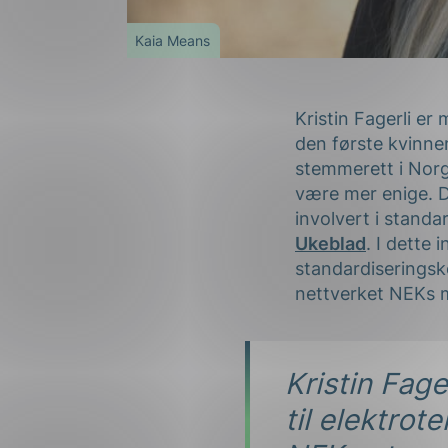
Kaia Means
Kristin Fagerli er
den første kvinnen
stemmerett i Norge
være mer enige. De
involvert i standar
Ukeblad
. I dette 
standardiseringsk
nettverket NEKs m
Kristin Fage
til elektrot