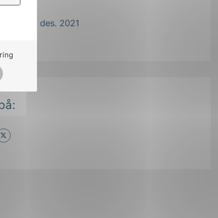
 2021
21:46 20. des. 2021
ring
på:
ok
il