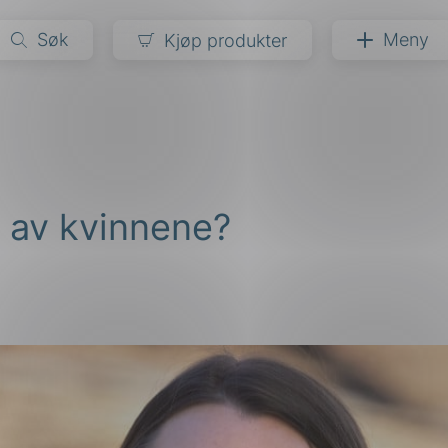
Søk
Meny
Kjøp produkter
narer
ndarder
g
t av kvinnene?
ardisering
kapet
darder
e
er