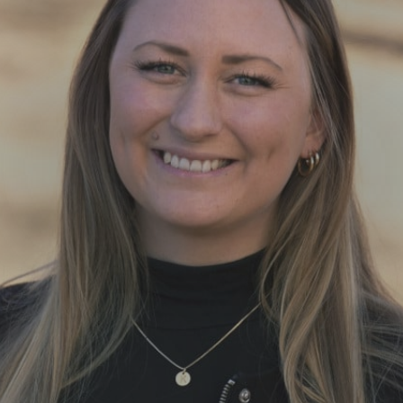
ng
on