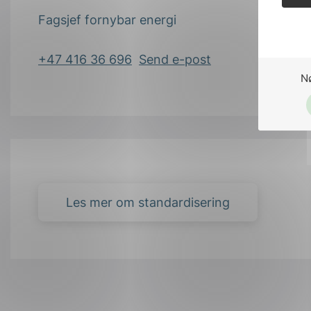
Fagsjef fornybar energi
+47 416 36 696
Send e-post
N
Les mer om standardisering