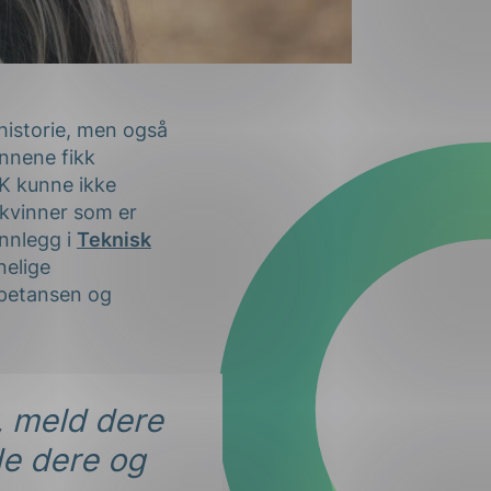
 historie, men også
innene fikk
NEK kunne ikke
å kvinner som er
innlegg i
Teknisk
nelige
mpetansen og
r, meld dere
åde dere og