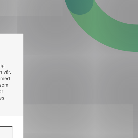
lig
n vår.
, med
 som
or
es.
jærnli