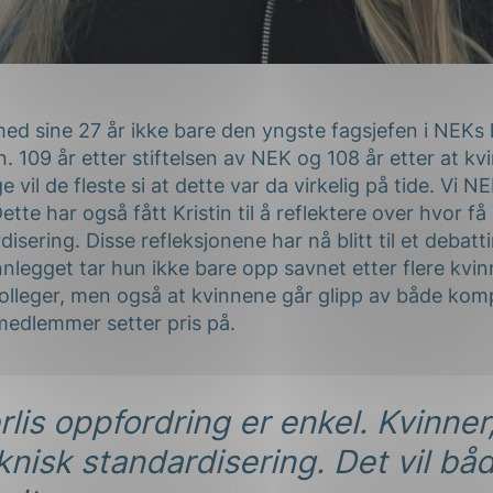
 med sine 27 år ikke bare den yngste fagsjefen i NEKs
. 109 år etter stiftelsen av NEK og 108 år etter at kv
 vil de fleste si at dette var da virkelig på tide. Vi 
tte har også fått Kristin til å reflektere over hvor f
disering. Disse refleksjonene har nå blitt til et debatt
innlegget tar hun ikke bare opp savnet etter flere kvin
olleger, men også at kvinnene går glipp av både ko
edlemmer setter pris på.
rlis oppfordring er enkel. Kvinne
eknisk standardisering. Det vil b