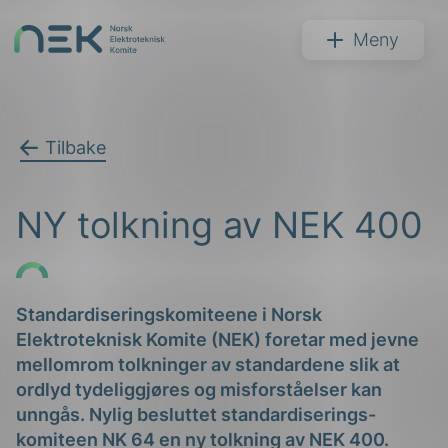
Hopp
til
NEK
Meny
innhold
Tilbake
Søk
NY tolkning av NEK 400
Standardiseringskomiteene i Norsk
Elektroteknisk Komite (NEK) foretar med jevne
arer
mellomrom tolkninger av standardene slik at
arder
ordlyd tydeliggjøres og misforståelser kan
unngås. Nylig besluttet standardiserings-
apet
komiteen NK 64 en ny tolkning av NEK 400.