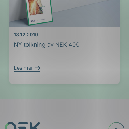
Dato
13.12.2019
NY tolkning av NEK 400
Les mer
ing
Til