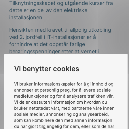
Tilknytningsskapet og utgående kurser fra
dette er en del av den elektriske
installasjonen.
Hensikten med kravet til allpolig utkobling
ved 2. jordfeil i IT-installasjoner er å
forhindre at det oppstår farlige
berøringsspenninger etter at vernet i
faseleder med feil er løst ut ved at feilstedet
tilføres spenning via de andre faselederne og
Vi benytter cookies
nedstrøms belastninger.
Vi bruker informasjonskapsler for å gi innhold og
NK64 påpeker også at NEK 400s behandling
annonser et personlig preg, for å levere sosiale
av 2. jordfeil legger til grunn at feilene er på
mediefunksjoner og for å analysere trafikken vår.
forskjellige kurser. Når det føres flere kurser
Vi deler dessuten informasjon om hvordan du
fra et tilknytningsskap er sannsynligheten
bruker nettstedet vårt, med partnerne våre innen
for at 2. jordfeil kan inntre betraktelig større
sosiale medier, annonsering og analysearbeid,
som kan kombinere den med annen informasjon
enn med kun én kurs.
du har gjort tilgjengelig for dem, eller som de har