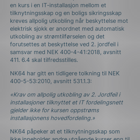
en kurs i en IT-installasjon mellom et
tilknytningsskap og en boligs sikringsskap
kreves allpolig utkobling når beskyttelse mot
elektrisk sjokk er anordnet med automatisk
utkobling av strømtilførselen og det
forutsettes at beskyttelse ved 2. jordfeil i
samsvar med NEK 400-4-41:2018, avsnitt
411. 6.4 skal tilfredsstilles.
NK64 har gitt en tidligere tolkning til NEK
400-5-53:2010, avsnitt 531.1.3:
«Krav om allpolig utkobling av 2. Jordfeil i
installasjoner tilknyttet et IT fordelingsnett
gjelder ikke for kursen oppstrøms
installasjonens hovedfordeling.»
NK64 påpeker at et tilknytningsskap som
ikke inneholder andre utgående kurser enn til