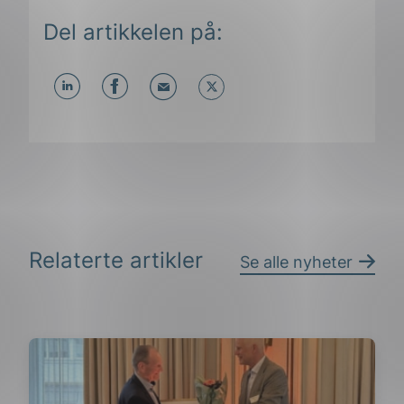
Del artikkelen på:
Del
Del
Del
påLinkedIn
påFacebook
påMail
Relaterte artikler
Se alle nyheter