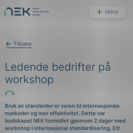
Hopp
til
NEK
Meny
innhold
Tilbake
Søk
Ledende bedrifter på
workshop
arer
Bruk av standarder er veien til internasjonale
markeder og mer effektivitet. Dette var
arder
budskapet NEK formidlet gjennom 2 dager med
apet
workshop i internasjonal standardisering. Ett