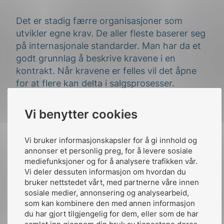
Det er stadig færre organisasjoner som
utvikler egne krav. De aller fleste baserer seg
på internasjonale standarder. Man har da et
godt grunnlag å beskrive kravene i en
kontrakt. Når kravene er felles vil det åpne
for at flere kan delta i salgsprosesser.
Samtidig vil man spare interne ressurser da
mindre tid vil gå med til å beskrive egne krav
Vi benytter cookies
og man er sikret at tjenester og produkter
fungerer på tvers av leverandører.
Vi bruker informasjonskapsler for å gi innhold og
annonser et personlig preg, for å levere sosiale
mediefunksjoner og for å analysere trafikken vår.
Vi deler dessuten informasjon om hvordan du
bruker nettstedet vårt, med partnerne våre innen
sosiale medier, annonsering og analysearbeid,
som kan kombinere den med annen informasjon
du har gjort tilgjengelig for dem, eller som de har