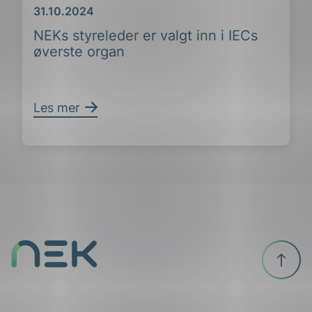
Dato
31.10.2024
NEKs styreleder er valgt inn i IECs
øverste organ
Les mer
Til
toppen