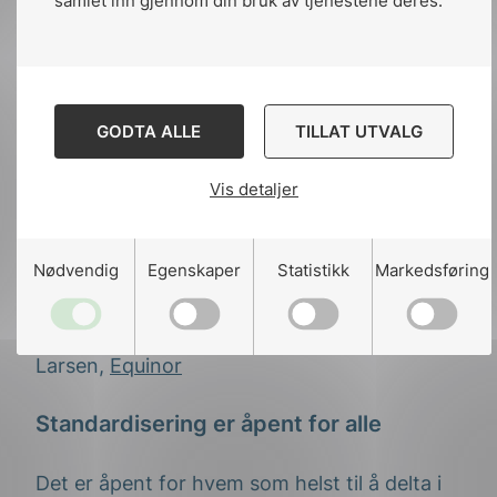
samlet inn gjennom din bruk av tjenestene deres.
Snorre Larsen – Equinor
GODTA ALLE
TILLAT UTVALG
-Equinor ønsker å gå bort fra
selskapsspesifikke krav og i større grad
Vis detaljer
basere oss på internasjonale standarder.
Dette vil gi oss flere tilbydere, som betyr
større konkurranse og lavere priser. Samtidig
Nødvendig
Egenskaper
Statistikk
Markedsføring
vil vi bli mer effektive internt. Vi ser for oss å
delta mer aktivt i standardiseringsarbeidet
for å ivareta egne behov forteller Snorre
Larsen,
Equinor
Standardisering er åpent for alle
Det er åpent for hvem som helst til å delta i