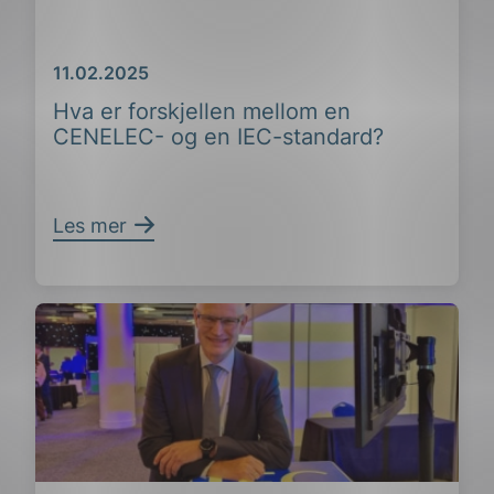
Dato
11.02.2025
Hva er forskjellen mellom en
CENELEC- og en IEC-standard?
ing
Les mer