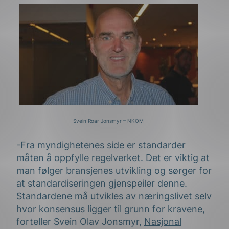
Svein Roar Jonsmyr – NKOM
-Fra myndighetenes side er standarder
måten å oppfylle regelverket. Det er viktig at
man følger bransjenes utvikling og sørger for
at standardiseringen gjenspeiler denne.
Standardene må utvikles av næringslivet selv
hvor konsensus ligger til grunn for kravene,
forteller Svein Olav Jonsmyr,
Nasjonal