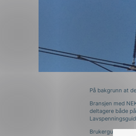
På bakgrunn at de
Bransjen med NEK
deltagere både på
Lavspenningsguide
Brukerg
uidene er 