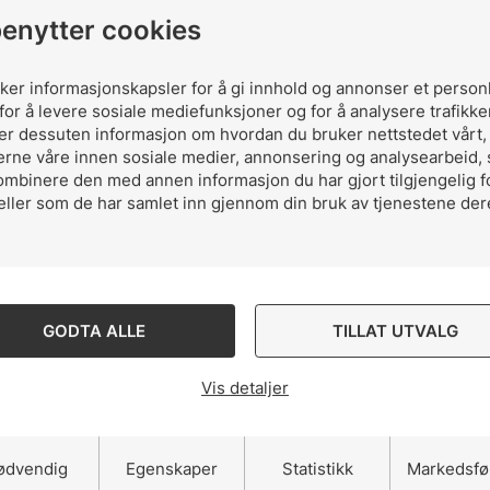
edarbeidere. Elsikkerheten har i tiden siden forrige 
benytter cookies
 i riktig retning og antall ulykker er redusert.
kerguidene er: faglige ledere, mellomledere, leder for
uker informasjonskapsler for å gi innhold og annonser et person
for å levere sosiale mediefunksjoner og for å analysere trafikke
r og lærlinger.
ler dessuten informasjon om hvordan du bruker nettstedet vårt
erne våre innen sosiale medier, annonsering og analysearbeid,
ombinere den med annen informasjon du har gjort tilgjengelig f
eller som de har samlet inn gjennom din bruk av tjenestene der
GODTA ALLE
TILLAT UTVALG
Vis detaljer
Del artikkelen 
ødvendig
Egenskaper
Statistikk
Markedsfø