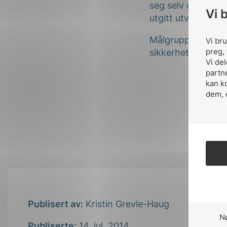
seg selv og sine m
Vi 
utgitt utviklet seg
Målgrupper for bru
Vi br
preg, 
sikkerhet, montøre
Vi de
partn
kan k
dem, 
Publisert av:
Kristin Grevle-Haug
N
Publiserte:
14. jul. 2014