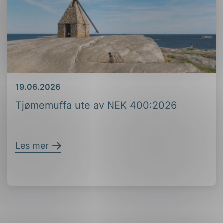
Dato
19.06.2026
Tjømemuffa ute av NEK 400:2026
Les mer