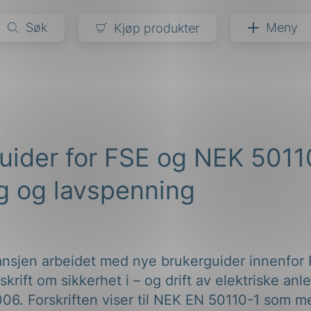
Søk
Meny
Kjøp produkter
narer
ndarder
g
uider for FSE og NEK 5011
ardisering
kapet
darder
 og lavspenning
e
er
ransjen arbeidet med nye brukerguider innenfo
rskrift om sikkerhet i – og drift av elektriske an
006. Forskriften viser til NEK EN 50110-1 som m