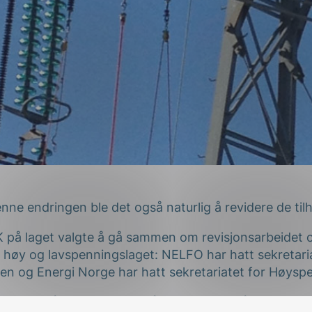
nne endringen ble det også naturlig å revidere de ti
 på laget valgte å gå sammen om revisjonsarbeidet 
 høy og lavspenningslaget: NELFO har hatt sekretaria
n og Energi Norge har hatt sekretariatet for Høysp
laget for å legge til rette på en praktisk måte hvorda