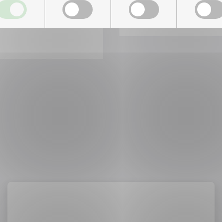
Del
Del
Del
påLinkedIn
påFacebo
påMa