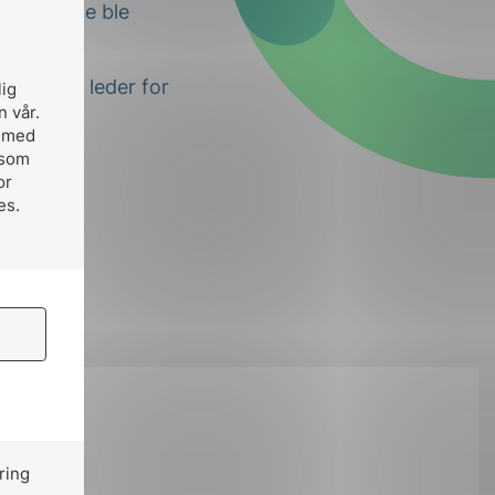
brukerguide ble
 kobling, leder for
lig
n vår.
, med
 som
or
es.
på:
ring