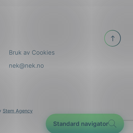
Til
toppen
Bruk av Cookies
nek@nek.no
by
Stem Agency
Standard navigator