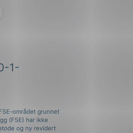
0-1-
r FSE-området grunnet
legg (FSE) har ikke
etode og ny revidert