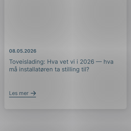
Dato
08.05.2026
Toveislading: Hva vet vi i 2026 — hva
må installatøren ta stilling til?
Les mer