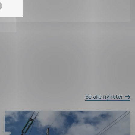
ok
il
Se alle nyheter