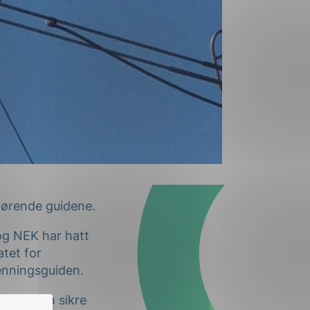
lhørende guidene.
og NEK har hatt
tet for
enningsguiden.
n man kan sikre