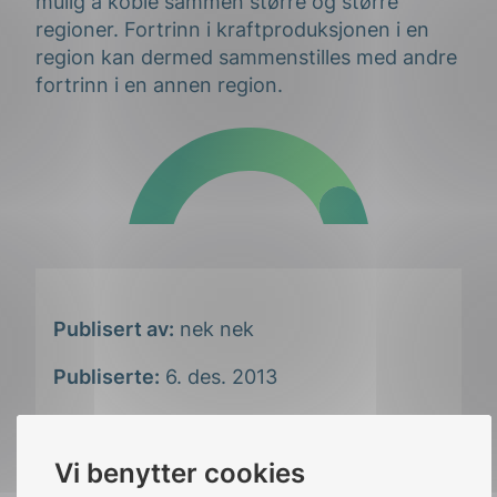
mulig å koble sammen større og større
regioner. Fortrinn i kraftproduksjonen i en
region kan dermed sammenstilles med andre
fortrinn i en annen region.
Publisert av:
nek nek
Publiserte:
6. des. 2013
Siste oppdatert:
kl.21:50 20. des. 2021
Vi benytter cookies