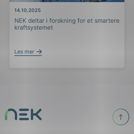
Dato
14.10.2025
NEK deltar i forskning for et smartere
kraftsystemet
Les mer
Til
ing
toppen