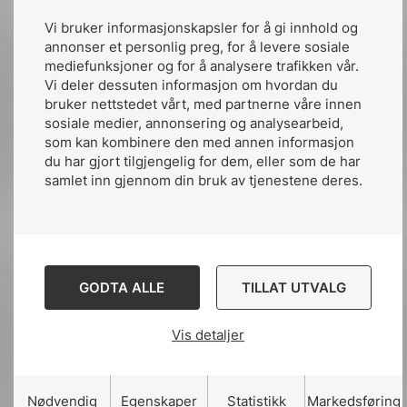
Vi bruker informasjonskapsler for å gi innhold og
annonser et personlig preg, for å levere sosiale
Del artikkelen på:
mediefunksjoner og for å analysere trafikken vår.
Vi deler dessuten informasjon om hvordan du
bruker nettstedet vårt, med partnerne våre innen
sosiale medier, annonsering og analysearbeid,
som kan kombinere den med annen informasjon
Del
Del
Del
du har gjort tilgjengelig for dem, eller som de har
samlet inn gjennom din bruk av tjenestene deres.
påLinkedIn
påFacebook
påMail
GODTA ALLE
TILLAT UTVALG
Relaterte artikler
Se alle nyheter
Vis detaljer
Nødvendig
Egenskaper
Statistikk
Markedsføring