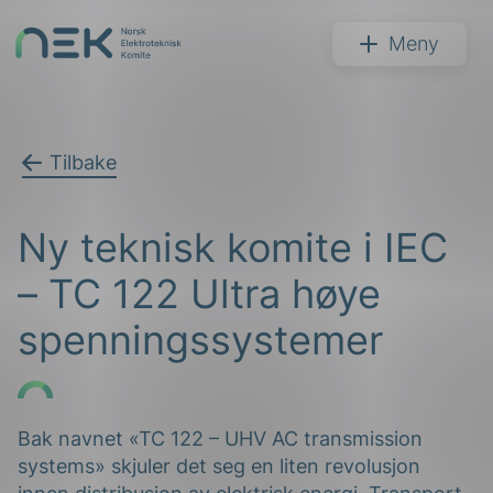
Hopp
til
NEK
Meny
innhold
Tilbake
Søk
Ny teknisk komite i IEC
– TC 122 Ultra høye
spenningssystemer
arer
arder
Bak navnet «TC 122 – UHV AC transmission
systems» skjuler det seg en liten revolusjon
apet