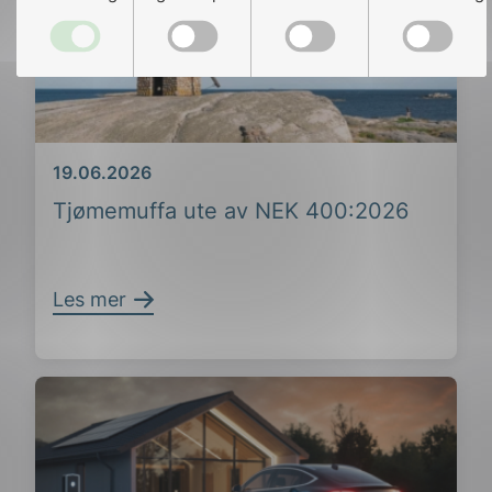
Dato
19.06.2026
Tjømemuffa ute av NEK 400:2026
Les mer