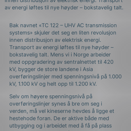
innen distribusjon av elektrisk energi. Transport
av energi løftes til nye høyder – bokstavelig talt.
Bak navnet «TC 122 – UHV AC transmission
systems» skjuler det seg en liten revolusjon
innen distribusjon av elektrisk energi.
Transport av energi løftes til nye høyder –
g
bokstavelig talt. Mens vi i Norge arbeider
med oppgradering av sentralnettet til 420
kV, bygger de store landene i Asia
overføringslinjer med spenningsnivå på 1.000
kV, 1.100 kV og helt opp til 1.200 kV.
n
Selv om høyere spenningsnivå på
overføringslinjer synes å bre om seg i
verden, må vel kineserne hevdes å ligge et
hestehode foran. De er aktive både med
utbygging og i arbeidet med å få på plass