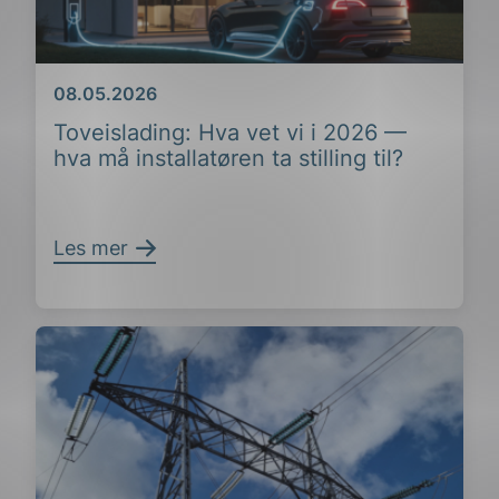
Dato
08.05.2026
Toveislading: Hva vet vi i 2026 —
hva må installatøren ta stilling til?
Les mer