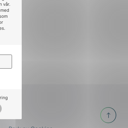
n vår.
, med
 som
or
es.
ring
Til
toppen