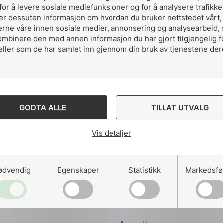
for å levere sosiale mediefunksjoner og for å analysere trafikke
ler dessuten informasjon om hvordan du bruker nettstedet vårt
ng
erne våre innen sosiale medier, annonsering og analysearbeid,
ombinere den med annen informasjon du har gjort tilgjengelig f
eller som de har samlet inn gjennom din bruk av tjenestene der
lektrifisering er løsningen
on
GODTA ALLE
TILLAT UTVALG
Vis detaljer
ødvendig
Egenskaper
Statistikk
Markedsfø
Kontakt oss