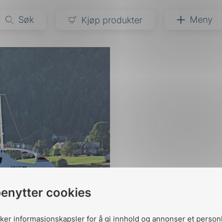
Søk
Meny
Kjøp produkter
narer
ndarder
g
ardisering
kapet
darder
e
er
benytter cookies
uker informasjonskapsler for å gi innhold og annonser et person