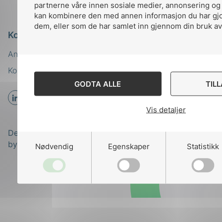
partnerne våre innen sosiale medier, annonsering og
kan kombinere den med annen informasjon du har gjort
dem, eller som de har samlet inn gjennom din bruk av
Kontakt oss
Ansatte
Bruk av Cookies
Kontakt
nek@nek.no
GODTA ALLE
TIL
Vis detaljer
Designed and developed
by
Stem Agency
Nødvendig
Egenskaper
Statistikk