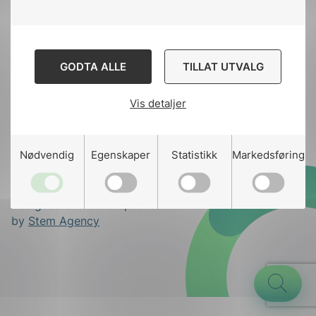
toppen
Kontakt oss
GODTA ALLE
TILLAT UTVALG
Ansatte
Bruk av Cookies
Vis detaljer
Kontakt
nek@nek.no
g
Nødvendig
Egenskaper
Statistikk
Markedsføring
Designed and developed
n
by
Stem Agency