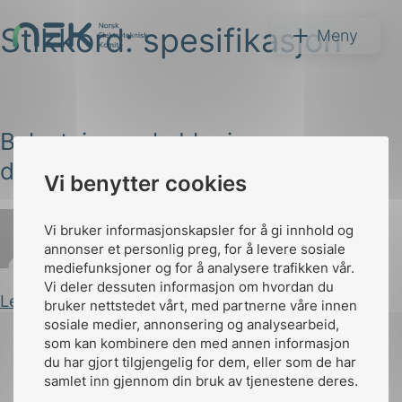
Stikkord:
spesifikasjon
Hopp
NEK
Meny
til
innhold
Belastning av kabler i
distribusjonsnett
Vi benytter cookies
Søk
Vi bruker informasjonskapsler for å gi innhold og
annonser et personlig preg, for å levere sosiale
Iselin Dahl
Publisert 15.09.2023
mediefunksjoner og for å analysere trafikken vår.
Vi deler dessuten informasjon om hvordan du
Les innlegg
bruker nettstedet vårt, med partnerne våre innen
arer
sosiale medier, annonsering og analysearbeid,
som kan kombinere den med annen informasjon
arder
du har gjort tilgjengelig for dem, eller som de har
apet
samlet inn gjennom din bruk av tjenestene deres.
Til