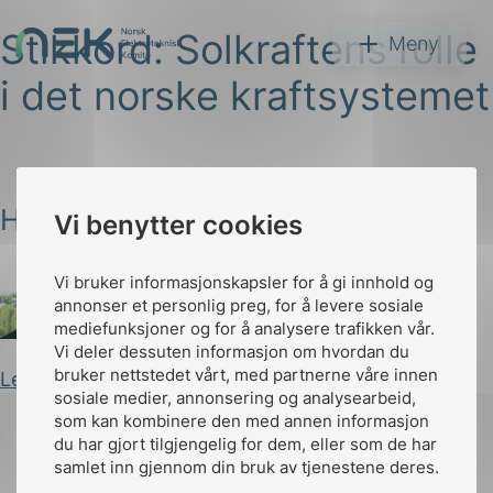
Stikkord:
Solkraftens rolle
Hopp
NEK
Meny
til
i det norske kraftsystemet
innhold
Hvordan få 8 TWh solkraft?
Vi benytter cookies
Søk
Vi bruker informasjonskapsler for å gi innhold og
annonser et personlig preg, for å levere sosiale
mediefunksjoner og for å analysere trafikken vår.
Arild Kjærnli
Publisert 30.09.2025
Vi deler dessuten informasjon om hvordan du
bruker nettstedet vårt, med partnerne våre innen
Les innlegg
arer
sosiale medier, annonsering og analysearbeid,
som kan kombinere den med annen informasjon
arder
du har gjort tilgjengelig for dem, eller som de har
apet
samlet inn gjennom din bruk av tjenestene deres.