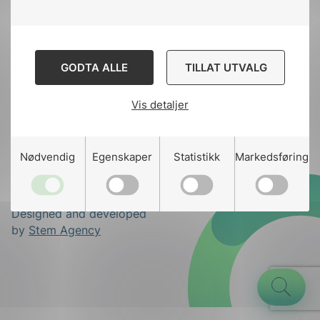
Til
toppen
GODTA ALLE
TILLAT UTVALG
Kontakt oss
Ansatte
Bruk av Cookies
Vis detaljer
Kontakt
nek@nek.no
g
Nødvendig
Egenskaper
Statistikk
Markedsføring
n
Designed and developed
by
Stem Agency