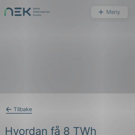
Hopp
til
NEK
Meny
innhold
Søk
arer
Tilbake
arder
Hvordan få 8 TWh
apet