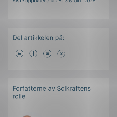
Siste oppdatert:
kl.08:13 6. okt. 2025
Del artikkelen på:
Del
Del
Del
påLinkedIn
påFacebook
påMail
Forfatterne av Solkraftens
rolle