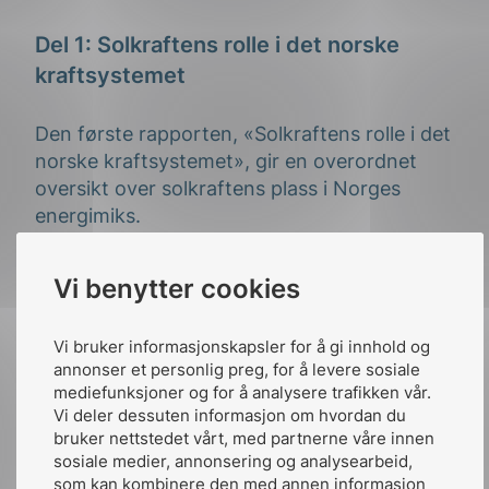
Del 1: Solkraftens rolle i det norske
kraftsystemet
Den første rapporten, «Solkraftens rolle i det
norske kraftsystemet», gir en overordnet
oversikt over solkraftens plass i Norges
energimiks.
Rapporten fremhever at selv om vannkraft
Vi benytter cookies
fortsatt dominerer, har solkraftproduksjon
potensial til å bli et viktig supplement.
Vi bruker informasjonskapsler for å gi innhold og
Rapporten peker på at solenergi kan bidra til
annonser et personlig preg, for å levere sosiale
økt forsyningssikkerhet og fleksibilitet,
mediefunksjoner og for å analysere trafikken vår.
Vi deler dessuten informasjon om hvordan du
spesielt i perioder med lav magasinfylling.
bruker nettstedet vårt, med partnerne våre innen
sosiale medier, annonsering og analysearbeid,
Videre diskuteres teknologiske fremskritt,
som kan kombinere den med annen informasjon