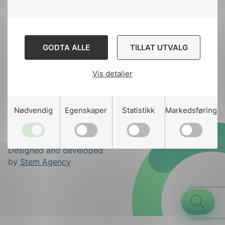
Til
toppen
GODTA ALLE
TILLAT UTVALG
Kontakt oss
Ansatte
Bruk av Cookies
Vis detaljer
Kontakt
nek@nek.no
g
Nødvendig
Egenskaper
Statistikk
Markedsføring
n
Designed and developed
by
Stem Agency