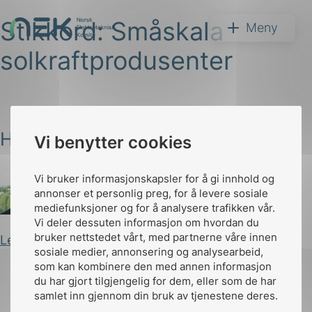
Stikkord:
Småskala
Hopp
NEK
Meny
til
solkraftprodusenter
innhold
Hvordan få 8 TWh solkraft?
Vi benytter cookies
Søk
Vi bruker informasjonskapsler for å gi innhold og
annonser et personlig preg, for å levere sosiale
mediefunksjoner og for å analysere trafikken vår.
Arild Kjærnli
Publisert 30.09.2025
Vi deler dessuten informasjon om hvordan du
bruker nettstedet vårt, med partnerne våre innen
Les innlegg
arer
sosiale medier, annonsering og analysearbeid,
som kan kombinere den med annen informasjon
arder
du har gjort tilgjengelig for dem, eller som de har
apet
samlet inn gjennom din bruk av tjenestene deres.