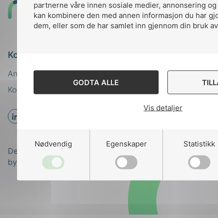
partnerne våre innen sosiale medier, annonsering og
Til
kan kombinere den med annen informasjon du har gjort
toppen
dem, eller som de har samlet inn gjennom din bruk av
Kontakt oss
Ansatte
Bruk av Cookies
GODTA ALLE
TIL
Kontakt
nek@nek.no
Vis detaljer
Nødvendig
Egenskaper
Statistikk
Designed and developed
by
Stem Agency