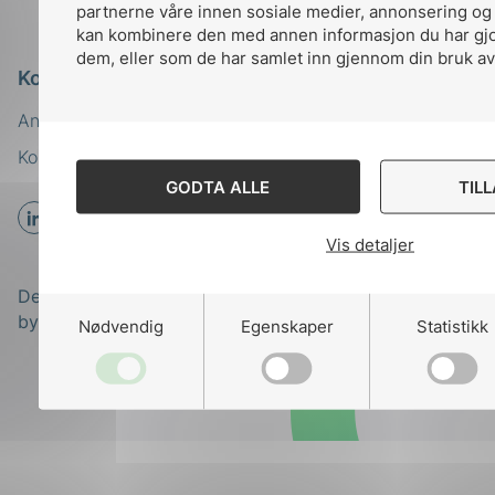
partnerne våre innen sosiale medier, annonsering og
kan kombinere den med annen informasjon du har gjort
dem, eller som de har samlet inn gjennom din bruk av
Kontakt oss
Ansatte
Bruk av Cookies
Kontakt
nek@nek.no
GODTA ALLE
TIL
Vis detaljer
Designed and developed
by
Stem Agency
Nødvendig
Egenskaper
Statistikk