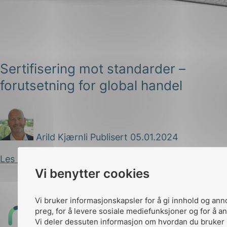
Sertifisering mot standarder –
forutsetning for global handel
g
Arild Kjærnli
Publisert 05.01.2024
n
Les innlegg
Vi benytter cookies
Vi bruker informasjonskapsler for å gi innhold og ann
preg, for å levere sosiale mediefunksjoner og for å an
Til
Vi deler dessuten informasjon om hvordan du bruker 
toppen