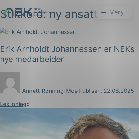
Stikkord:
ny ansatt
Hopp
NEK
Meny
til
innhold
Erik Arnholdt Johannessen er NEKs
nye medarbeider
Søk
Annett Rønning-Moe
Publisert 22.08.2025
Les innlegg
arer
arder
apet