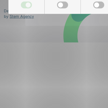
Designed and developed
by
Stem Agency
ing