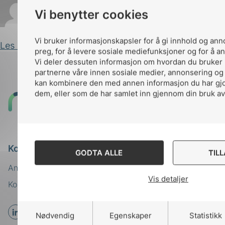
Vi benytter cookies
Iselin Dahl
Publisert 06.06.2024
Vi bruker informasjonskapsler for å gi innhold og ann
Les innlegg
preg, for å levere sosiale mediefunksjoner og for å an
Vi deler dessuten informasjon om hvordan du bruker 
partnerne våre innen sosiale medier, annonsering og
kan kombinere den med annen informasjon du har gjort
dem, eller som de har samlet inn gjennom din bruk av
Til
toppen
Kontakt oss
GODTA ALLE
TIL
Ansatte
Bruk av Cookies
Vis detaljer
Kontakt
nek@nek.no
Nødvendig
Egenskaper
Statistikk