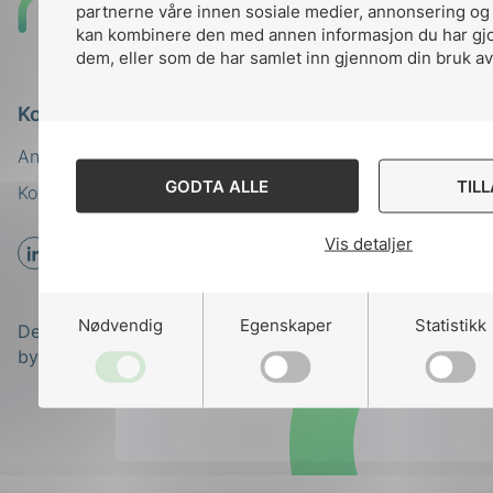
Til
partnerne våre innen sosiale medier, annonsering og
kan kombinere den med annen informasjon du har gjort
toppen
dem, eller som de har samlet inn gjennom din bruk av
Kontakt oss
Ansatte
Bruk av Cookies
GODTA ALLE
TIL
Kontakt
nek@nek.no
Vis detaljer
Nødvendig
Egenskaper
Statistikk
Designed and developed
by
Stem Agency