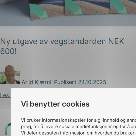
Ny utgave av vegstandarden NEK
600!
g
Arild Kjærnli
Publisert 24.10.2025
n
Les innlegg
Vi benytter cookies
Vi bruker informasjonskapsler for å gi innhold og ann
preg, for å levere sosiale mediefunksjoner og for å an
Til
Vi deler dessuten informasjon om hvordan du bruker 
toppen