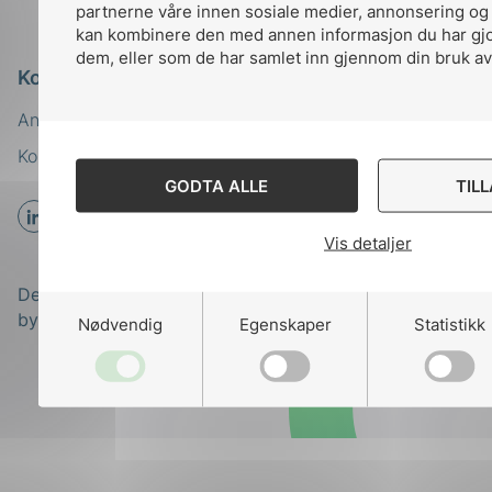
partnerne våre innen sosiale medier, annonsering og
kan kombinere den med annen informasjon du har gjort
dem, eller som de har samlet inn gjennom din bruk av
Kontakt oss
Ansatte
Bruk av Cookies
Kontakt
nek@nek.no
GODTA ALLE
TIL
Vis detaljer
Designed and developed
by
Stem Agency
Nødvendig
Egenskaper
Statistikk