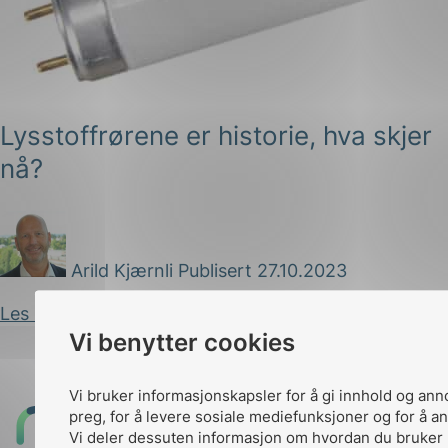
Lysstoffrørene er historie, hva skjer
nå?
g
Arild Kjærnli
Publisert 27.10.2023
n
Les innlegg
Vi benytter cookies
Vi bruker informasjonskapsler for å gi innhold og ann
preg, for å levere sosiale mediefunksjoner og for å an
Til
Vi deler dessuten informasjon om hvordan du bruker 
toppen