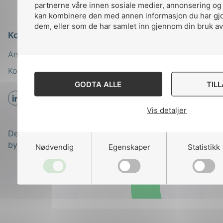
partnerne våre innen sosiale medier, annonsering og
kan kombinere den med annen informasjon du har gjort
dem, eller som de har samlet inn gjennom din bruk av
Kontakt oss
Ansatte
Bruk av Cookies
Kontakt
nek@nek.no
GODTA ALLE
TIL
Vis detaljer
Designed and developed
by
Stem Agency
Nødvendig
Egenskaper
Statistikk