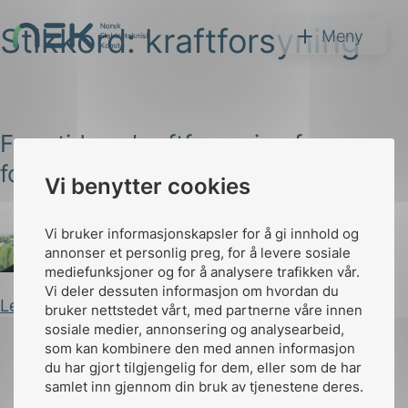
Stikkord:
kraftforsyning
Hopp
NEK
Meny
til
innhold
Fremtidens kraftforsyning for
forsvar og beredskap
Vi benytter cookies
Søk
Vi bruker informasjonskapsler for å gi innhold og
annonser et personlig preg, for å levere sosiale
Arild Kjærnli
Publisert 28.11.2023
mediefunksjoner og for å analysere trafikken vår.
Vi deler dessuten informasjon om hvordan du
Les innlegg
bruker nettstedet vårt, med partnerne våre innen
arer
sosiale medier, annonsering og analysearbeid,
som kan kombinere den med annen informasjon
arder
du har gjort tilgjengelig for dem, eller som de har
apet
samlet inn gjennom din bruk av tjenestene deres.
Til