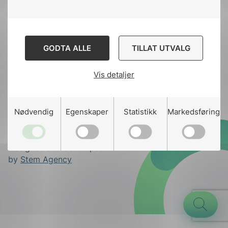
toppen
Kontakt oss
GODTA ALLE
TILLAT UTVALG
Ansatte
Bruk av Cookies
Vis detaljer
Kontakt
nek@nek.no
g
Nødvendig
Egenskaper
Statistikk
Markedsføring
Designed and developed
n
by
Stem Agency