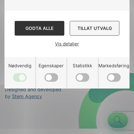
Til
toppen
GODTA ALLE
TILLAT UTVALG
Kontakt oss
Ansatte
Bruk av Cookies
Vis detaljer
Kontakt
nek@nek.no
g
Nødvendig
Egenskaper
Statistikk
Markedsføring
n
Designed and developed
by
Stem Agency