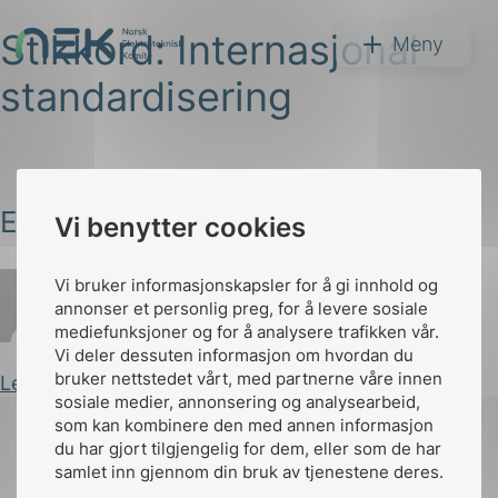
Stikkord:
Internasjonal
Hopp
NEK
Meny
til
standardisering
innhold
Et historisk blikk på IEC TC 3
Vi benytter cookies
Søk
Vi bruker informasjonskapsler for å gi innhold og
annonser et personlig preg, for å levere sosiale
mediefunksjoner og for å analysere trafikken vår.
Iselin Dahl
Publisert 24.01.2024
Vi deler dessuten informasjon om hvordan du
bruker nettstedet vårt, med partnerne våre innen
Les innlegg
arer
sosiale medier, annonsering og analysearbeid,
som kan kombinere den med annen informasjon
arder
du har gjort tilgjengelig for dem, eller som de har
apet
samlet inn gjennom din bruk av tjenestene deres.