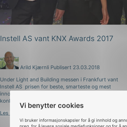
Instell AS vant KNX Awards 2017
g
Arild Kjærnli
Publisert 23.03.2018
Under Light and Building messen i Frankfurt vant
n
Instell AS prisen for beste, smarteste og mest
innovative KNX prosjekt i Europa 2017. I tett
konkurranse med mange andre bidrag fra...
Vi benytter cookies
Les innlegg
Vi bruker informasjonskapsler for å gi innhold og ann
preg, for å levere sosiale mediefunksjoner og for å an