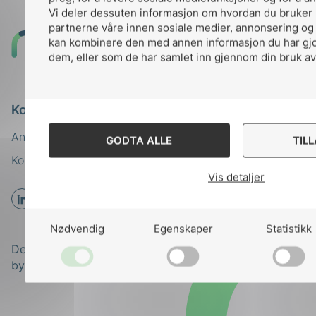
Vi deler dessuten informasjon om hvordan du bruker 
partnerne våre innen sosiale medier, annonsering og
Til
kan kombinere den med annen informasjon du har gjort
dem, eller som de har samlet inn gjennom din bruk av
toppen
Kontakt oss
Ansatte
Bruk av Cookies
GODTA ALLE
TIL
Kontakt
nek@nek.no
Vis detaljer
Nødvendig
Egenskaper
Statistikk
Designed and developed
by
Stem Agency