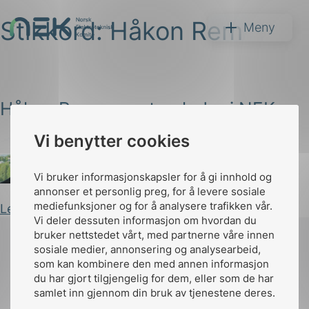
Stikkord:
Håkon Rem
Hopp
NEK
Meny
til
innhold
Håkon Rem – ny styreleder i NEK
Vi benytter cookies
Søk
Vi bruker informasjonskapsler for å gi innhold og
Arild Kjærnli
Publisert 27.02.2024
annonser et personlig preg, for å levere sosiale
mediefunksjoner og for å analysere trafikken vår.
Les innlegg
Vi deler dessuten informasjon om hvordan du
bruker nettstedet vårt, med partnerne våre innen
arer
sosiale medier, annonsering og analysearbeid,
som kan kombinere den med annen informasjon
arder
du har gjort tilgjengelig for dem, eller som de har
Til
apet
samlet inn gjennom din bruk av tjenestene deres.
toppen