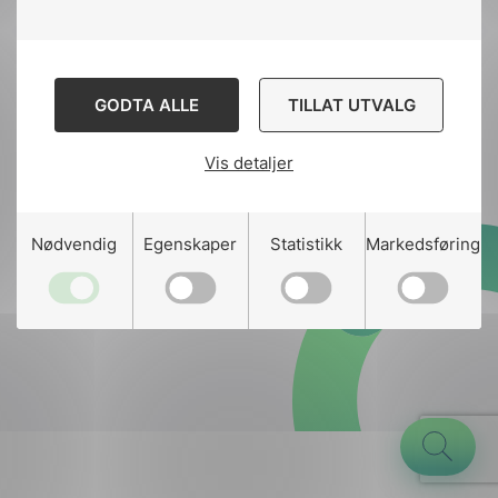
Kontakt oss
GODTA ALLE
TILLAT UTVALG
Ansatte
Bruk av Cookies
Kontakt
nek@nek.no
Vis detaljer
g
Nødvendig
Egenskaper
Statistikk
Markedsføring
Designed and developed
by
Stem Agency
n