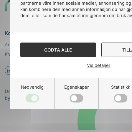
partnerne våre innen sosiale medier, annonsering og
Til
kan kombinere den med annen informasjon du har gjort
toppen
dem, eller som de har samlet inn gjennom din bruk av
Kontakt oss
Ansatte
Bruk av Cookies
GODTA ALLE
TIL
Kontakt
nek@nek.no
Vis detaljer
Nødvendig
Egenskaper
Statistikk
Designed and developed
by
Stem Agency