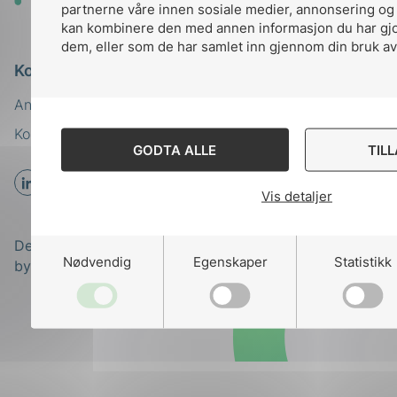
toppen
partnerne våre innen sosiale medier, annonsering og
kan kombinere den med annen informasjon du har gjort
dem, eller som de har samlet inn gjennom din bruk av
Kontakt oss
Ansatte
Bruk av Cookies
Kontakt
nek@nek.no
GODTA ALLE
TIL
Vis detaljer
Designed and developed
Nødvendig
Egenskaper
Statistikk
by
Stem Agency