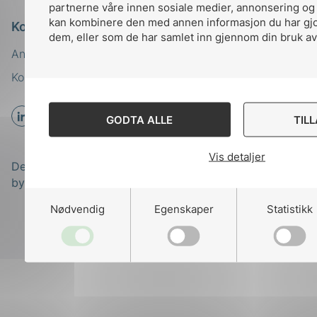
partnerne våre innen sosiale medier, annonsering og
kan kombinere den med annen informasjon du har gjort
Kontakt oss
dem, eller som de har samlet inn gjennom din bruk av
Ansatte
Bruk av Cookies
Kontakt
nek@nek.no
GODTA ALLE
TIL
Vis detaljer
Designed and developed
by
Stem Agency
Nødvendig
Egenskaper
Statistikk